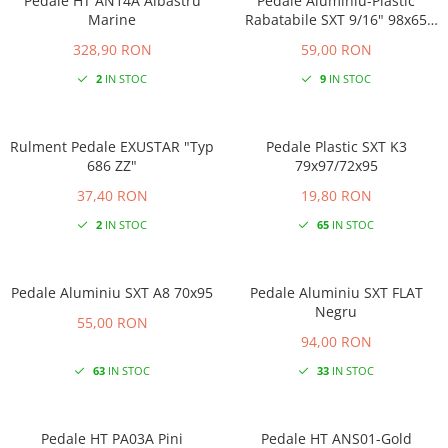
Pedale HT AN14A Albastru
Pedale Aluminiu-Plastic
Marine
Rabatabile SXT 9/16" 98x65
mm
328,90 RON
59,00 RON
2
IN STOC
9
IN STOC
Rulment Pedale EXUSTAR "Typ
Pedale Plastic SXT K3
686 ZZ"
79x97/72x95
37,40 RON
19,80 RON
2
IN STOC
65
IN STOC
Pedale Aluminiu SXT A8 70x95
Pedale Aluminiu SXT FLAT
Negru
55,00 RON
94,00 RON
63
IN STOC
33
IN STOC
Pedale HT PA03A Pini
Pedale HT ANS01-Gold