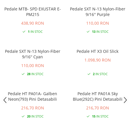
Pedale MTB- SPD EXUSTAR E-
Pedale SXT N-13 Nylon-Fiber
PM215
9/16'' Purple
438,90 RON
110,00 RON
1
IN STOC
13
IN STOC
Pedale SXT N-13 Nylon-Fiber
Pedale HT X3 Oil Slick
9/16'' Cyan
1.098,90 RON
110,00 RON
28
IN STOC
2
IN STOC
Pedale HT PA01A- Galben
Pedale HT PA01A Sky
Neon(793) Pini Detasabili
Blue(292C) Pini Detasabili
216,70 RON
216,70 RON
20
IN STOC
15
IN STOC