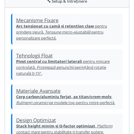
🔧 Setup & Întreținere
Ureche cadru
Disc frana
Mecanisme Fixare
Cuvete
Arc tensionat cu camă și retention claw
pentru
prindere sigură.
Tensiune micro-ajustabilă
pentru
Monobloc
personalizare perfectă.
Tehnologii Float
Pivot central cu limitatori laterali
pentru mișcare
controlată.
Protejează genunchii
permițând rotație
naturală 0-15°.
Materiale Avansate
Corp carbon/aluminiu forjat, ax titan/crom-moly
.
Rulmenți ceramici
pe modele top pentru rotire perfectă.
Design Optimizat
Stack height minim și Q-factor optimizat
.
Platform
contact mare
pentru stabilitate și transfer putere.