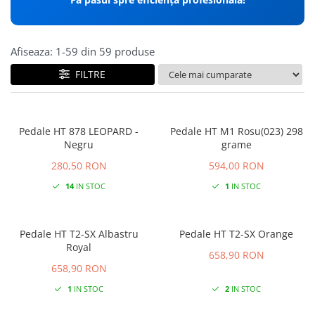
Afiseaza:
1-
59
din
59
produse
FILTRE
Pedale HT 878 LEOPARD -
Pedale HT M1 Rosu(023) 298
Negru
grame
280,50 RON
594,00 RON
14
IN STOC
1
IN STOC
Pedale HT T2-SX Albastru
Pedale HT T2-SX Orange
Royal
658,90 RON
658,90 RON
1
IN STOC
2
IN STOC