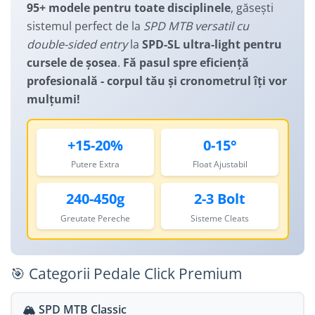
Manusi
95+ modele pentru toate disciplinele
, găsești
Lanturi
Lumini Spate
sistemul perfect de la
SPD MTB versatil cu
Ochelari
Cosuri pentru Biciclete
ZA Missinglink
double-sided entry
la
SPD-SL ultra-light pentru
Solutii Tubeless
Ghidoline
cursele de șosea
.
Fă pasul spre eficiență
Spacere/Axe Butuci/Rulmenti
profesională - corpul tău și cronometrul îți vor
Huse Șa
mulțumi!
Cabluri
Mansoane
Camere de bicicleta
Pedale
+15-20%
0-15°
Accesorii Camere
Pedale SPD
Putere Extra
Float Ajustabil
Accesorii Pedale
Capete Cablu si Manta
Borsete si Genti
Coliere Șa
240-450g
2-3 Bolt
Protectii Cadru
Accesorii Frane Hidraulice
Greutate Pereche
Sisteme Cleats
Șei
Distantiere
Antifurturi
Thru Axle
🎯 Categorii Pedale Click Premium
Suport bidon si bidon
Placute Frana Disc
Aparatori noroi
🏔️ SPD MTB Classic
Saboti Frana