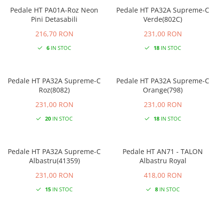
Pedale HT PA01A-Roz Neon
Pedale HT PA32A Supreme-C
Pini Detasabili
Verde(802C)
216,70 RON
231,00 RON
6
IN STOC
18
IN STOC
Pedale HT PA32A Supreme-C
Pedale HT PA32A Supreme-C
Roz(8082)
Orange(798)
231,00 RON
231,00 RON
20
IN STOC
18
IN STOC
Pedale HT PA32A Supreme-C
Pedale HT AN71 - TALON
Albastru(41359)
Albastru Royal
231,00 RON
418,00 RON
15
IN STOC
8
IN STOC