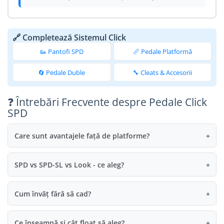
🔗 Completează Sistemul Click
👟 Pantofi SPD
📏 Pedale Platformă
🔄 Pedale Duble
🔧 Cleats & Accesorii
❓ Întrebări Frecvente despre Pedale Click
SPD
Care sunt avantajele față de platforme?
+
SPD vs SPD-SL vs Look - ce aleg?
+
Cum învăț fără să cad?
+
Ce înseamnă și cât float să aleg?
+