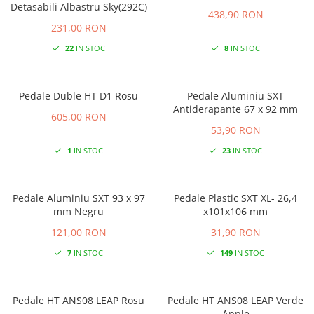
Detasabili Albastru Sky(292C)
438,90 RON
231,00 RON
22
IN STOC
8
IN STOC
Pedale Duble HT D1 Rosu
Pedale Aluminiu SXT
Antiderapante 67 x 92 mm
605,00 RON
53,90 RON
1
IN STOC
23
IN STOC
Pedale Aluminiu SXT 93 x 97
Pedale Plastic SXT XL- 26,4
mm Negru
x101x106 mm
121,00 RON
31,90 RON
7
IN STOC
149
IN STOC
Pedale HT ANS08 LEAP Rosu
Pedale HT ANS08 LEAP Verde
Apple