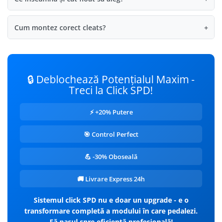
Cum montez corect cleats?
+
🔒 Deblochează Potențialul Maxim -
Treci la Click SPD!
⚡ +20% Putere
🎯 Control Perfect
💪 -30% Oboseală
🚚 Livrare Express 24h
Sistemul click SPD nu e doar un upgrade - e o
transformare completă a modului în care pedalezi.
Fă pasul spre eficiență profesională!