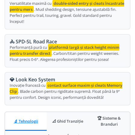
Versatilitate maximă cu
double-sided entry și cleats încastrate
Oglinda
Roti Fata
pentru mers
. Mud shedding design, tensiune ajustabilă fin.
Perfect pentru trail, touring, gravel. Gold standard pentru
Pompe
Roti Spate
început!
Sonerie
Frane V-Brake
Diverse
Set Roti
🚴 SPD-SL Road Race
Accesorii Remorca
Performanță pură cu
platformă largă și stack height minim
Suspensii Spate
pentru transfer direct
. Carbon/titan pentru weight weenies.
Roti ajutatoare
Butuci Roata
Float precis 0-6°. Alegerea profesioniștilor pentru șosea!
Scaune pentru Copii
Pinioane
Transport si Depozitare
Schimbator Pinioane
💎 Look Keo System
Inovație franceză cu
contact surface maxim și cleats Memory
Schimbator Foi
Clip
. Blade carbon pentru rigiditate supremă. Float până la 9°
pentru confort. Design iconic, performanță dovedită!
Manete Schimbator
Etrier frana
Jante
🏆 Sisteme &
🔬 Tehnologii
📐 Ghid Tranziție
Branduri
Angrenaje