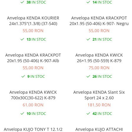
38
IN STOC
14
IN STOC
Anvelopa KENDA KOURIER
Anvelopa KENDA KRACKPOT
24x1.375"(1.3/8) (37-540)
20x1.95 (50-406) K-907- Negru
55,00 RON
55,00 RON
13
IN STOC
21
IN STOC
Anvelopa KENDA KRACKPOT
Anvelopa KENDA KWICK
20x1.95 (50-406) K-907-Alb
26×1.95 (50-559) K-879
55,00 RON
75,00 RON
9
IN STOC
26
IN STOC
Anvelopa KENDA KWICK
Anvelopa KENDA Slant Six
700x30C(30-622) K-879
Sport 24 x 2.60
61,00 RON
181,50 RON
10
IN STOC
42
IN STOC
Anvelopa KUJO TONY T 12.1/2
Anvelopa KUJO ATTACHI