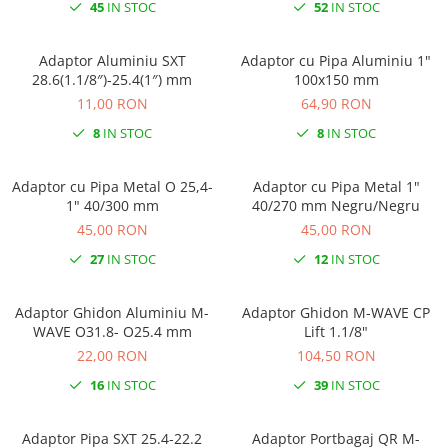
Roti Spate
45
IN STOC
52
IN STOC
Sonerie
Frane V-Brake
Diverse
Adaptor Aluminiu SXT
Adaptor cu Pipa Aluminiu 1"
Set Roti
28.6(1.1/8″)-25.4(1″) mm
100x150 mm
Accesorii Remorca
Suspensii Spate
11,00 RON
64,90 RON
Roti ajutatoare
Butuci Roata
8
IN STOC
8
IN STOC
Scaune pentru Copii
Pinioane
Transport si Depozitare
Adaptor cu Pipa Metal O 25,4-
Adaptor cu Pipa Metal 1"
Schimbator Pinioane
1" 40/300 mm
40/270 mm Negru/Negru
Schimbator Foi
45,00 RON
45,00 RON
Manete Schimbator
27
IN STOC
12
IN STOC
Etrier frana
Adaptor Ghidon Aluminiu M-
Adaptor Ghidon M-WAVE CP
Jante
WAVE O31.8- O25.4 mm
Lift 1.1/8"
Angrenaje
22,00 RON
104,50 RON
Ureche cadru
16
IN STOC
39
IN STOC
Disc frana
Adaptor Pipa SXT 25.4-22.2
Adaptor Portbagaj QR M-
Cuvete