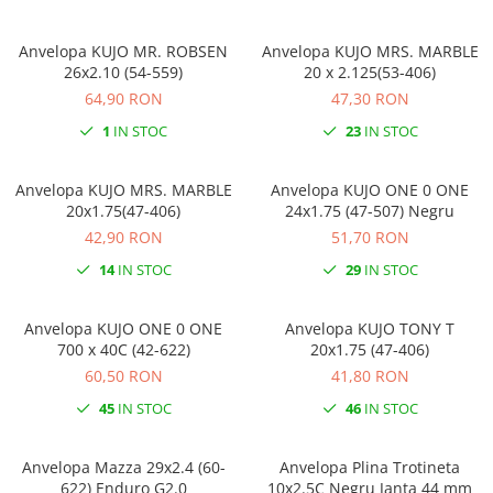
Anvelopa KUJO MR. ROBSEN
Anvelopa KUJO MRS. MARBLE
26x2.10 (54-559)
20 x 2.125(53-406)
64,90 RON
47,30 RON
1
IN STOC
23
IN STOC
Anvelopa KUJO MRS. MARBLE
Anvelopa KUJO ONE 0 ONE
20x1.75(47-406)
24x1.75 (47-507) Negru
42,90 RON
51,70 RON
14
IN STOC
29
IN STOC
Anvelopa KUJO ONE 0 ONE
Anvelopa KUJO TONY T
700 x 40C (42-622)
20x1.75 (47-406)
60,50 RON
41,80 RON
45
IN STOC
46
IN STOC
Anvelopa Mazza 29x2.4 (60-
Anvelopa Plina Trotineta
622) Enduro G2.0
10x2.5C Negru Janta 44 mm