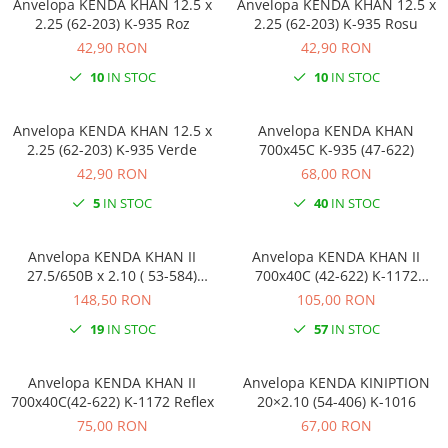
Anvelopa KENDA KHAN 12.5 x
Anvelopa KENDA KHAN 12.5 x
2.25 (62-203) K-935 Roz
2.25 (62-203) K-935 Rosu
42,90 RON
42,90 RON
10
IN STOC
10
IN STOC
Anvelopa KENDA KHAN 12.5 x
Anvelopa KENDA KHAN
2.25 (62-203) K-935 Verde
700x45C K-935 (47-622)
42,90 RON
68,00 RON
5
IN STOC
40
IN STOC
Anvelopa KENDA KHAN II
Anvelopa KENDA KHAN II
27.5/650B x 2.10 ( 53-584)
700x40C (42-622) K-1172
Reflex E-Bike
Crem/Reflex
148,50 RON
105,00 RON
19
IN STOC
57
IN STOC
Anvelopa KENDA KHAN II
Anvelopa KENDA KINIPTION
700x40C(42-622) K-1172 Reflex
20×2.10 (54-406) K-1016
75,00 RON
67,00 RON