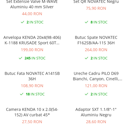
Set Extensie Valve M-WAVE
Set QR NOVATEC Negru
Ochelari
Cosuri pentru Biciclete
Aluminiu 40 mm Silver
ZA Missinglink
75,90 RON
44,00 RON
Ghidoline
Solutii Tubeless
2
IN STOC
8
IN STOC
Huse Șa
Spacere/Axe Butuci/Rulmenti
Mansoane
Cabluri
Anvelopa KENDA 20x4(98-406)
Butuc Spate NOVATEC
Pedale
Camere de bicicleta
K-1188 KRUSADE Sport 60TPI
F162SB/AA-11S 36H
E-Bike
199,00 RON
264,00 RON
Pedale SPD
Accesorii Camere
Accesorii Pedale
245
IN STOC
2
IN STOC
Capete Cablu si Manta
Borsete si Genti
Coliere Șa
Butuc Fata NOVATEC A141SB
Ureche Cadru PILO D69
Protectii Cadru
Accesorii Frane Hidraulice
36H
Bianchi, Canyon, Cinelli,
Șei
Haibike, Kona, Ridley,
108,90 RON
121,00 RON
Distantiere
Stevens, Vitus…
Antifurturi
18
IN STOC
2
IN STOC
Thru Axle
Suport bidon si bidon
Placute Frana Disc
Camera KENDA 10 x 2.0(54-
Adaptor SXT 1.1/8"-1"
Aparatori noroi
Saboti Frana
152) AV curbat 45*
Aluminiu Negru
Oglinda
Roti Fata
27,50 RON
28,60 RON
Pompe