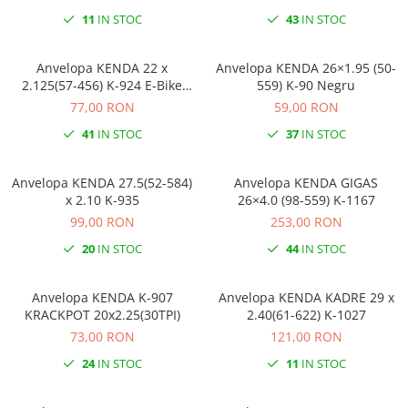
11
IN STOC
43
IN STOC
Anvelopa KENDA 22 x
Anvelopa KENDA 26×1.95 (50-
2.125(57-456) K-924 E-Bike
559) K-90 Negru
Negru
77,00 RON
59,00 RON
41
IN STOC
37
IN STOC
Anvelopa KENDA 27.5(52-584)
Anvelopa KENDA GIGAS
x 2.10 K-935
26×4.0 (98-559) K-1167
99,00 RON
253,00 RON
20
IN STOC
44
IN STOC
Anvelopa KENDA K-907
Anvelopa KENDA KADRE 29 x
KRACKPOT 20x2.25(30TPI)
2.40(61-622) K-1027
73,00 RON
121,00 RON
24
IN STOC
11
IN STOC