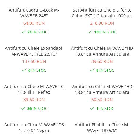
Antifurt Cadru U-Lock M-
Set Antifurt cu Cheie Diferite
WAVE "B 245"
Culori SXT (12 bucati) 1000 x 6
mm
64,90 RON
218,90 RON
21
IN STOC
120
IN STOC
Antifurt cu Cheie Expandabil
Antifurt cu Cheie M-WAVE "HD
M-WAVE "STYLE 23.10"
18.8" cu Armura Articulara
137,50 RON
39,60 RON
6
IN STOC
8
IN STOC
Antifurt cu Cheie M-WAVE - C
Antifurt cu Cifru M-WAVE "HD
15.8 Illu - Reflex
18.8" cu Armura Articulara
39,60 RON
60,50 RON
36
IN STOC
1
IN STOC
Antifurt cu Cifru M-WAVE "DS
Antifurt Pliabil cu Cheie M-
12.10 S" Negru
WAVE "F875/6"