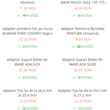
Aluminiu
WAVE RACKY AXLE 137-177
Monobloc
mm
11,00 RON
44,00 RON
19
IN STOC
4
IN STOC
Adaptor prindere Far pe Furca
Adaptor Remorca Bicicleta
M-WAVE FORK COCKPIT Negru
VENTURA Universal
27,50 RON
74,80 RON
4
IN STOC
28
IN STOC
Adaptor Suport Bidon M-
Adaptor Suport Bidon M-
WAVE ADA FLEX
WAVE ADA SLIDE
31,90 RON
60,50 RON
3
IN STOC
4
IN STOC
Adaptor Tija Sa de la 26,6 mm
Adaptor Tija Sa de la 29.2 mm
la 25,4 mm
la 27.2 mm
13,20 RON
13,20 RON
12
IN STOC
1
IN STOC