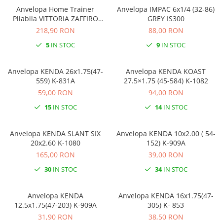
Anvelopa Home Trainer
Anvelopa IMPAC 6x1/4 (32-86)
Pliabila VITTORIA ZAFFIRO
GREY IS300
PRO 23-622 700x23 Rosu
218,90 RON
88,00 RON
5
IN STOC
9
IN STOC
Anvelopa KENDA 26x1.75(47-
Anvelopa KENDA KOAST
559) K-831A
27.5×1.75 (45-584) K-1082
59,00 RON
94,00 RON
15
IN STOC
14
IN STOC
Anvelopa KENDA SLANT SIX
Anvelopa KENDA 10x2.00 ( 54-
20x2.60 K-1080
152) K-909A
165,00 RON
39,00 RON
30
IN STOC
34
IN STOC
Anvelopa KENDA
Anvelopa KENDA 16x1.75(47-
12.5x1.75(47-203) K-909A
305) K- 853
31,90 RON
38,50 RON