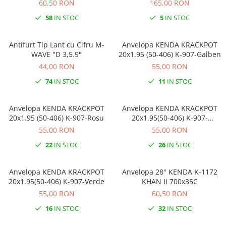
60,50 RON
165,00 RON
58
IN STOC
5
IN STOC
Antifurt Tip Lant cu Cifru M-
Anvelopa KENDA KRACKPOT
WAVE "D 3,5.9"
20x1.95 (50-406) K-907-Galben
44,00 RON
55,00 RON
74
IN STOC
11
IN STOC
Anvelopa KENDA KRACKPOT
Anvelopa KENDA KRACKPOT
20x1.95 (50-406) K-907-Rosu
20x1.95(50-406) K-907-
Portocaliu
55,00 RON
55,00 RON
22
IN STOC
26
IN STOC
Anvelopa KENDA KRACKPOT
Anvelopa 28" KENDA K-1172
20x1.95(50-406) K-907-Verde
KHAN II 700x35C
55,00 RON
60,50 RON
16
IN STOC
32
IN STOC