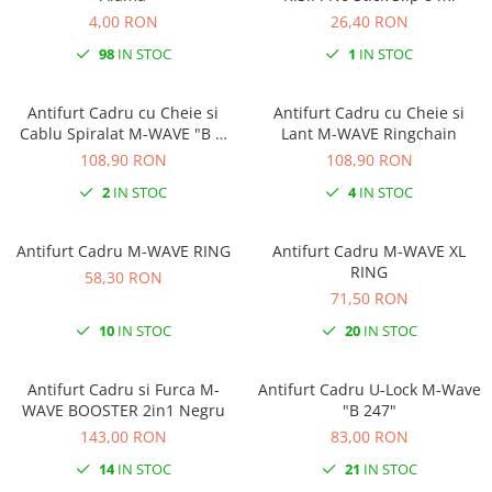
4,00 RON
26,40 RON
98
IN STOC
1
IN STOC
Antifurt Cadru cu Cheie si
Antifurt Cadru cu Cheie si
Cablu Spiralat M-WAVE "B &
Lant M-WAVE Ringchain
S"
108,90 RON
108,90 RON
2
IN STOC
4
IN STOC
Antifurt Cadru M-WAVE RING
Antifurt Cadru M-WAVE XL
RING
58,30 RON
71,50 RON
10
IN STOC
20
IN STOC
Antifurt Cadru si Furca M-
Antifurt Cadru U-Lock M-Wave
WAVE BOOSTER 2in1 Negru
"B 247"
143,00 RON
83,00 RON
14
IN STOC
21
IN STOC