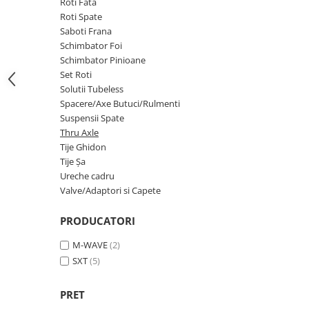
Roti Fata
Roti Spate
Roti Spate
Sonerie
Frane V-Brake
Saboti Frana
Diverse
Schimbator Foi
Set Roti
Schimbator Pinioane
Accesorii Remorca
Suspensii Spate
Set Roti
Roti ajutatoare
Solutii Tubeless
Butuci Roata
Scaune pentru Copii
Spacere/Axe Butuci/Rulmenti
Pinioane
Transport si Depozitare
Suspensii Spate
Thru Axle
Schimbator Pinioane
Tije Ghidon
Schimbator Foi
Tije Șa
Manete Schimbator
Ureche cadru
Valve/Adaptori si Capete
Etrier frana
Jante
PRODUCATORI
Angrenaje
M-WAVE
(2)
SXT
(5)
Ureche cadru
Disc frana
PRET
Cuvete