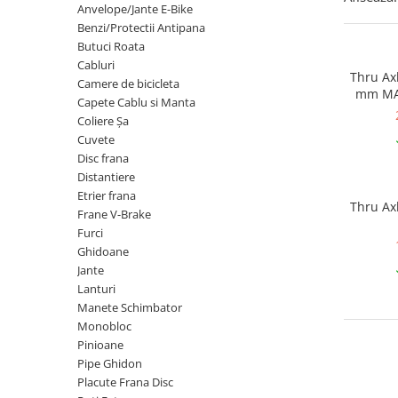
Anvelope/Jante E-Bike
Ochelari
Cosuri pentru Biciclete
ZA Missinglink
Benzi/Protectii Antipana
Ghidoline
Solutii Tubeless
Butuci Roata
Cabluri
Huse Șa
Spacere/Axe Butuci/Rulmenti
Thru Ax
Camere de bicicleta
mm MAX
Mansoane
Cabluri
Capete Cablu si Manta
Coliere Șa
Pedale
Camere de bicicleta
Cuvete
Pedale SPD
Accesorii Camere
Disc frana
Distantiere
Accesorii Pedale
Capete Cablu si Manta
Etrier frana
Borsete si Genti
Thru Axle SXT M12 x 
Coliere Șa
Frane V-Brake
Protectii Cadru
Furci
Accesorii Frane Hidraulice
Ghidoane
Șei
Distantiere
Jante
Antifurturi
Lanturi
Thru Axle
Manete Schimbator
Suport bidon si bidon
Placute Frana Disc
Monobloc
Aparatori noroi
Pinioane
Saboti Frana
Pipe Ghidon
Oglinda
Roti Fata
Placute Frana Disc
Pompe