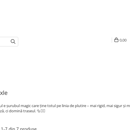
0,00
xle
l e șurubul magic care ține totul pe linia de plutire – mai rigid, mai sigur și 
ă, ci domină traseul. 🔩🚴‍♂️
1-
7
din
7
produse