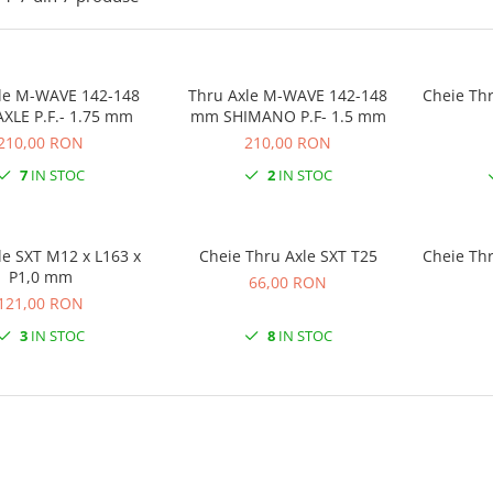
le M-WAVE 142-148
Thru Axle M-WAVE 142-148
LE P.F.- 1.75 mm
mm SHIMANO P.F- 1.5 mm
210,00 RON
210,00 RON
7
IN STOC
2
IN STOC
L163 x
Cheie Thru Axle SXT T25
Cheie Th
P1,0 mm
66,00 RON
121,00 RON
3
IN STOC
8
IN STOC