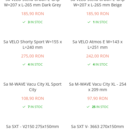
W=207 x L-265 mm Dark Grey
W=207 x L-265 mm Beige
185,90 RON
185,90 RON
3
IN STOC
1
IN STOC
Sa VELO Shorty Sport W=155 x
Sa VELO Atmos E W=143 x
L=240 mm
L=251 mm
275,00 RON
242,00 RON
4
IN STOC
4
IN STOC
Sa M-WAVE Vacu City XL Sport
Sa M-WAVE Vacu City XL - 254
City
x 209 mm
108,90 RON
97,90 RON
7
IN STOC
25
IN STOC
Sa SXT - V2150 275x150mm
Sa SXT V- 3663 270x150mm