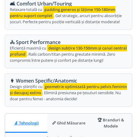
🛋️ Comfort Urban/Touring
Oglinda
Roti Fata
Relaxare totală cu
padding generos și lățime 150-180mm
pentru suport complet
. Gel strategic, arcuri pentru absorbție
Pompe
Roti Spate
șocuri. Perfecte pentru poziție verticală și distanțe moderate!
Sonerie
Frane V-Brake
Diverse
Set Roti
🚴 Sport Performance
Accesorii Remorca
Eficiență maximă cu
design subțire 130-150mm și canal central
Suspensii Spate
profund
. Rails carbon/titan pentru greutate minimă. Zero
Roti ajutatoare
Butuci Roata
compromis între putere și confort pe distanțe lungi!
Scaune pentru Copii
Pinioane
Transport si Depozitare
Schimbator Pinioane
👩 Women Specific/Anatomic
Design științific cu
geometrie optimizată pentru pelvis feminin
Schimbator Foi
și decupaj extins
. Elimină presiunea pe țesuturi sensibile. Nu
doar pentru femei - anatomia decide!
Manete Schimbator
Etrier frana
Jante
🏆 Branduri &
🔬 Tehnologii
📏 Ghid Măsurare
Modele
Angrenaje