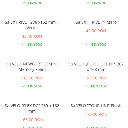
9
IN STOC
7
IN STOC
Sa SXT RIVET 276 x152 mm, -
Sa SXT ,,RIVET" -Maro
Verde
49,50 RON
48,40 RON
3
IN STOC
6
IN STOC
Sa VELO NEWPORT GEMINI
Sa VELO ,,PLUSH GEL D1" 267
Memory Foam
x 168 mm
218,90 RON
143,00 RON
7
IN STOC
13
IN STOC
Sa VELO "FLEX DC" 269 x 162
Sa VELO "TOUR UNI" Plush
mm
170,00 RON
165,00 RON