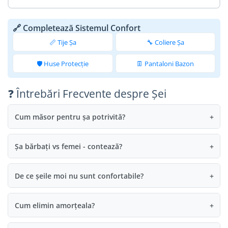
🔗 Completează Sistemul Confort
📏 Tije Șa
🔧 Coliere Șa
🛡️ Huse Protecție
👖 Pantaloni Bazon
❓ Întrebări Frecvente despre Șei
Cum măsor pentru șa potrivită?
+
Șa bărbați vs femei - contează?
+
De ce șeile moi nu sunt confortabile?
+
Cum elimin amorțeala?
+