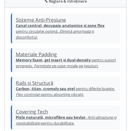
🔧 Reglare & Întreținere
Ureche cadru
Disc frana
Sisteme Anti-Presiune
Cuvete
Canal central, decupaje anatomice și zone flex
pentru circulație optimă.
Elimină amorțeala
și
Monobloc
disconfortul.
Materiale Padding
Memory foam, gel insert și dual-density
pentru suport
progresiv.
Fermitate pe oase
, moale pe țesuturi.
Rails și Structură
Carbon, titan, cromoly sau oțel
pentru diferite bugete.
Flex controlat
pentru absorbție vibrații.
Covering Tech
Piele naturală, microfibre sau kevlar
.
Anti-abraziune și
respirabilitate
pentru durabilitate.