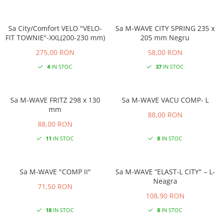
Sa City/Comfort VELO "VELO-
Sa M-WAVE CITY SPRING 235 x
FIT TOWNIE"-XXL(200-230 mm)
205 mm Negru
275,00 RON
58,00 RON
4
IN STOC
37
IN STOC
Sa M-WAVE FRITZ 298 x 130
Sa M-WAVE VACU COMP- L
mm
88,00 RON
88,00 RON
11
IN STOC
8
IN STOC
Sa M-WAVE "COMP II"
Sa M-WAVE “ELAST-L CITY" – L-
Neagra
71,50 RON
108,90 RON
18
IN STOC
8
IN STOC