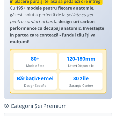
în plăcere pură și te lasă să pedalezi ore întregi
!
Manusi
Lanturi
Lumini Spate
Cu
195+ modele pentru fiecare anatomie
,
Ochelari
Cosuri pentru Biciclete
ZA Missinglink
găsești soluția perfectă de la
șei late cu gel
Solutii Tubeless
pentru comfort urban
la
design-uri carbon
Ghidoline
performance cu decupaj anatomic
.
Investește
Spacere/Axe Butuci/Rulmenti
Huse Șa
în partea care contează - fundul tău îți va
Cabluri
Mansoane
mulțumi!
Camere de bicicleta
Pedale
Accesorii Camere
Pedale SPD
80+
120-180mm
Accesorii Pedale
Capete Cablu si Manta
Modele Stoc
Lățimi Disponibile
Borsete si Genti
Coliere Șa
Bărbați/Femei
30 zile
Protectii Cadru
Accesorii Frane Hidraulice
Design Specific
Garanție Confort
Șei
Distantiere
Antifurturi
Thru Axle
Suport bidon si bidon
🎯 Categorii Șei Premium
Placute Frana Disc
Aparatori noroi
Saboti Frana