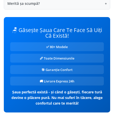
Merită șa scumpă?
+
🪑 Găsește Șaua Care Te Face Să Uiți
Că Există!
✅ 80+ Modele
📏 Toate Dimensiunile
🎯 Garanție Confort
🚚 Livrare Express 24h
Șaua perfectă există - și când o găsești, fiecare tură
devine o plăcere pură. Nu mai suferi în tăcere, alege
confortul care te merită!