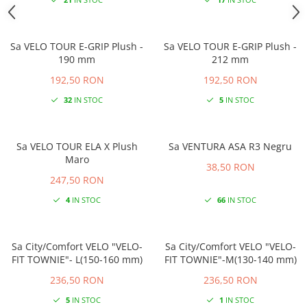
21
IN STOC
17
IN STOC
Sa VELO TOUR E-GRIP Plush -
Sa VELO TOUR E-GRIP Plush -
190 mm
212 mm
192,50 RON
192,50 RON
32
IN STOC
5
IN STOC
Sa VELO TOUR ELA X Plush
Sa VENTURA ASA R3 Negru
Maro
38,50 RON
247,50 RON
4
IN STOC
66
IN STOC
Sa City/Comfort VELO "VELO-
Sa City/Comfort VELO "VELO-
FIT TOWNIE"- L(150-160 mm)
FIT TOWNIE"-M(130-140 mm)
236,50 RON
236,50 RON
5
IN STOC
1
IN STOC