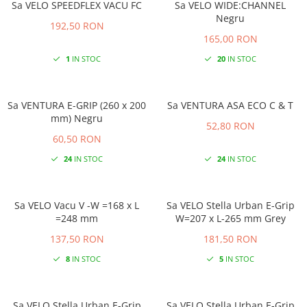
Sa VELO SPEEDFLEX VACU FC
Sa VELO WIDE:CHANNEL
Negru
192,50 RON
165,00 RON
1
IN STOC
20
IN STOC
Sa VENTURA E-GRIP (260 x 200
Sa VENTURA ASA ECO C & T
mm) Negru
52,80 RON
60,50 RON
24
IN STOC
24
IN STOC
Sa VELO Vacu V -W =168 x L
Sa VELO Stella Urban E-Grip
=248 mm
W=207 x L-265 mm Grey
137,50 RON
181,50 RON
8
IN STOC
5
IN STOC
Sa VELO Stella Urban E-Grip
Sa VELO Stella Urban E-Grip