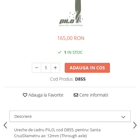
Ochelari
Cosuri pentru Biciclete
ZA Missinglink
Ghidoline
Solutii Tubeless
Huse Șa
Spacere/Axe Butuci/Rulmenti
Mansoane
Cabluri
165,00 RON
Pedale
Camere de bicicleta
1
IN STOC
Pedale SPD
Accesorii Camere
Accesorii Pedale
Capete Cablu si Manta
ADAUGA IN COS
Borsete si Genti
Coliere Șa
Cod Produs:
D855
Protectii Cadru
Accesorii Frane Hidraulice
Șei
Distantiere
Adauga la Favorite
Cere informatii
Antifurturi
Thru Axle
Suport bidon si bidon
Placute Frana Disc
Descriere
Aparatori noroi
Saboti Frana
Oglinda
Ureche de cadru PILO, cod D855, pentru: Santa
Roti Fata
CruzDiametru ax: 12mm (Through axle)
Pompe