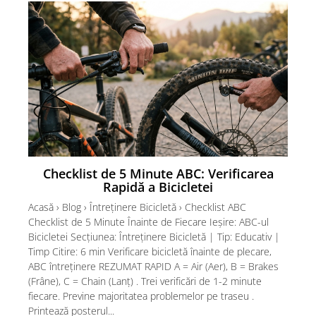
Checklist de 5 Minute ABC: Verificarea
Bi
Rapidă a Bicicletei
Acasă › Blog › Întreținere Bicicletă › Checklist ABC
Aca
Checklist de 5 Minute Înainte de Fiecare Ieșire: ABC-ul
Fac
Bicicletei Secțiunea: Întreținere Bicicletă | Tip: Educativ |
Sec
Timp Citire: 6 min Verificare bicicletă înainte de plecare,
min
ABC întreținere REZUMAT RAPID A = Air (Aer), B = Brakes
REZ
(Frâne), C = Chain (Lanț) . Trei verificări de 1-2 minute
Ref
fiecare. Previne majoritatea problemelor pe traseu .
faț
Printează posterul...
Cea