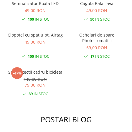
Semnalizator Roata LED
Cagula Balaclava
Monobloc
49,00 RON
49,00 RON
100
IN STOC
50
IN STOC
Clopotel cu spatiu pt. Airtag
Ochelari de soare
Photocromatici
49,00 RON
69,00 RON
100
IN STOC
17
IN STOC
Set protectii cadru bicicleta
-47%
149,00 RON
79,00 RON
39
IN STOC
POSTARI BLOG