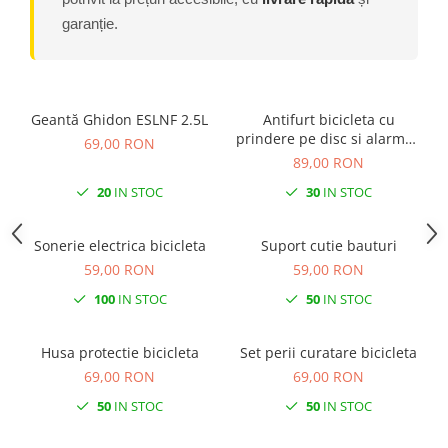
Roti Spate
garanție.
Sonerie
Frane V-Brake
Diverse
Set Roti
Accesorii Remorca
Suspensii Spate
Roti ajutatoare
Geantă Ghidon ESLNF 2.5L
Antifurt bicicleta cu
Butuci Roata
prindere pe disc si alarma -
Scaune pentru Copii
69,00 RON
culoare neagra
89,00 RON
Pinioane
Transport si Depozitare
20
IN STOC
30
IN STOC
Schimbator Pinioane
Schimbator Foi
Sonerie electrica bicicleta
Suport cutie bauturi
Manete Schimbator
59,00 RON
59,00 RON
Etrier frana
100
IN STOC
50
IN STOC
Jante
Angrenaje
Husa protectie bicicleta
Set perii curatare bicicleta
69,00 RON
69,00 RON
Ureche cadru
50
IN STOC
50
IN STOC
Disc frana
Cuvete