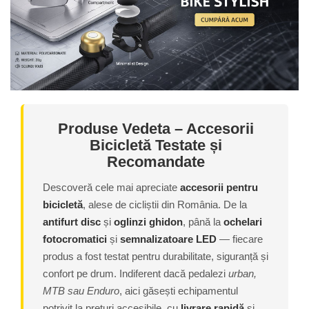
Ochelari
Cosuri pentru Biciclete
ZA Missinglink
Ghidoline
Solutii Tubeless
Huse Șa
Spacere/Axe Butuci/Rulmenti
Mansoane
Cabluri
Pedale
Camere de bicicleta
Pedale SPD
Accesorii Camere
Produse Vedeta – Accesorii
Accesorii Pedale
Bicicletă Testate și
Capete Cablu si Manta
Borsete si Genti
Recomandate
Coliere Șa
Protectii Cadru
Accesorii Frane Hidraulice
Descoveră cele mai apreciate
accesorii pentru
Șei
bicicletă
, alese de cicliștii din România. De la
Distantiere
Antifurturi
antifurt disc
și
oglinzi ghidon
, până la
ochelari
Thru Axle
fotocromatici
și
semnalizatoare LED
— fiecare
Suport bidon si bidon
Placute Frana Disc
produs a fost testat pentru durabilitate, siguranță și
Aparatori noroi
Saboti Frana
confort pe drum. Indiferent dacă pedalezi
urban,
Oglinda
MTB sau Enduro
, aici găsești echipamentul
Roti Fata
Pompe
potrivit la prețuri accesibile, cu
livrare rapidă
și