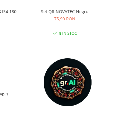
 IS4 180
Set QR NOVATEC Negru
Camera K
75,90 RON
8
IN STOC
 Ap. 1