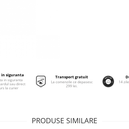
 in siguranta
Transport gratuit
D
ta in siguranta
La comenzile ce depasesc
14 zil
cardul sau direct
299 lei.
rs la curier
PRODUSE SIMILARE