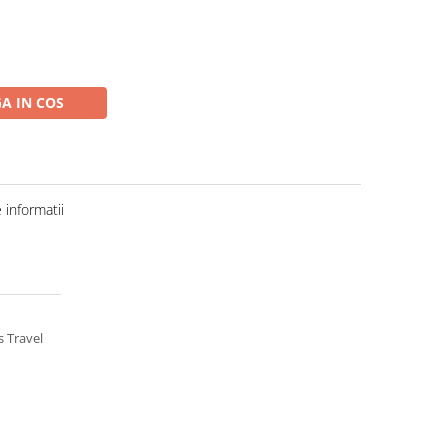
A IN COS
informatii
s Travel