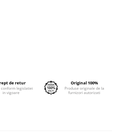
rept de retur
Original 100%
e conform legislatiei
Produse originale de la
in vigoare
furnizori autorizati