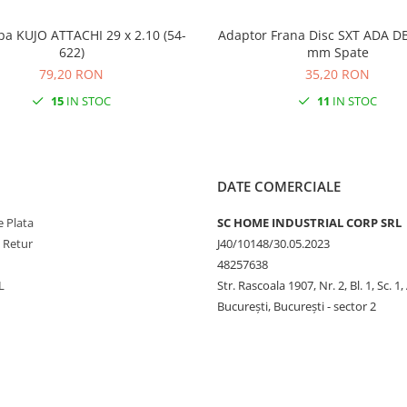
pa KUJO ATTACHI 29 x 2.10 (54-
Adaptor Frana Disc SXT ADA DB
622)
mm Spate
79,20 RON
35,20 RON
15
IN STOC
11
IN STOC
DATE COMERCIALE
 Plata
SC HOME INDUSTRIAL CORP SRL
e Retur
J40/10148/30.05.2023
48257638
L
Str. Rascoala 1907, Nr. 2, Bl. 1, Sc. 1,
București, București - sector 2