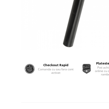
Plateste
Checkout Rapid
Poti achi
Comanda cu sau fara cont
online cu 
activat
rambu