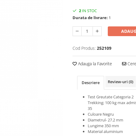
2
IN STOC
Durata de livrare:
1
ADAUG
Cod Produs:
252109
Adauga la Favorite
Cere 
Review-uri
(0)
Descriere
Test Greutate Categoria 2
Trekking; 100 kg max admi
35
Culoare Negru
Diametrul- 27.2 mm
Lungime 350 mm
Material aluminium