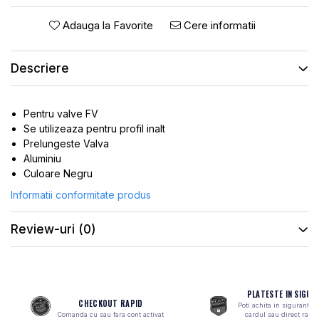
ROTI SPATE
SONERIE
FRANE V-BRAKE
Adauga la Favorite
Cere informatii
DIVERSE
SET ROTI
Accesorii Remorca
Descriere
SUSPENSII SPATE
Roti ajutatoare
Scaune pentru Copii
BUTUCI ROATA
Transport si Depozitare
PINIOANE
Pentru valve FV
Se utilizeaza pentru profil inalt
SCHIMBATOR PINIOANE
Prelungeste Valva
SCHIMBATOR FOI
Aluminiu
Culoare Negru
MANETE SCHIMBATOR
Informatii conformitate produs
ETRIER FRANA
JANTE
Review-uri
(0)
ANGRENAJE
URECHE CADRU
DISC FRANA
PLATESTE IN SIGUR
CHECKOUT RAPID
Poti achita in siguranta 
CUVETE
Comanda cu sau fara cont activat
cardul sau direct ramb