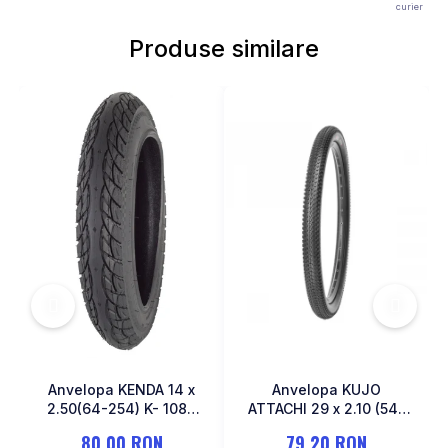
curier
MONOBLOC
Produse similare
Anvelopa KENDA 14 x
Anvelopa KUJO
2.50(64-254) K- 1087
ATTACHI 29 x 2.10 (54-
Negru
622)
80,00 RON
79,20 RON