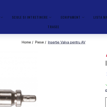
SCULE SI INTRETINERE
ECHIPAMENT
LISTA M
TRASEE
Home /
Piese /
Insertie Valva pentru AV
D