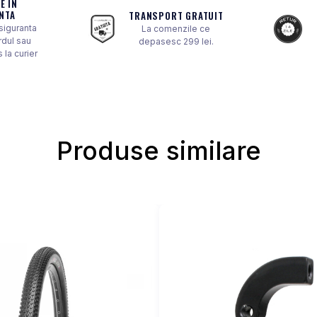
E IN
NTA
TRANSPORT GRATUIT
 siguranta
La comenzile ce
rdul sau
depasesc 299 lei.
 la curier
Produse similare