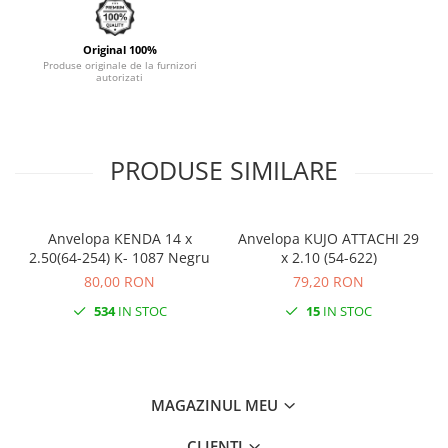
Monobloc
Original 100%
Produse originale de la furnizori
autorizati
PRODUSE SIMILARE
Anvelopa KENDA 14 x
Anvelopa KUJO ATTACHI 29
2.50(64-254) K- 1087 Negru
x 2.10 (54-622)
80,00 RON
79,20 RON
534
IN STOC
15
IN STOC
MAGAZINUL MEU
CLIENTI