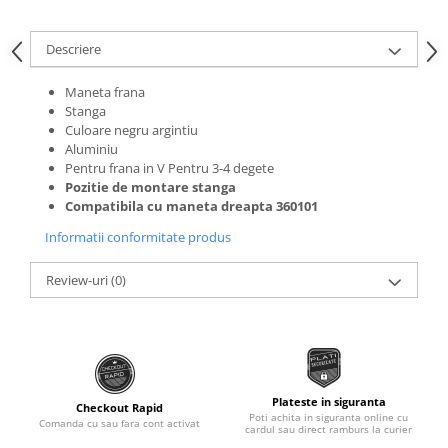
Roti Spate
Sonerie
Frane V-Brake
Descriere
Diverse
Set Roti
Accesorii Remorca
Maneta frana
Suspensii Spate
Stanga
Roti ajutatoare
Culoare negru argintiu
Butuci Roata
Scaune pentru Copii
Aluminiu
Pinioane
Transport si Depozitare
Pentru frana in V Pentru 3-4 degete
Pozitie de montare stanga
Schimbator Pinioane
Compatibila cu maneta dreapta 360101
Schimbator Foi
Informatii conformitate produs
Manete Schimbator
Review-uri
(0)
Etrier frana
Jante
Angrenaje
Ureche cadru
Plateste in siguranta
Checkout Rapid
Disc frana
Poti achita in siguranta online cu
Comanda cu sau fara cont activat
cardul sau direct ramburs la curier
Cuvete