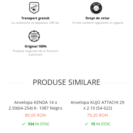
Monobloc
Transport gratuit
Drept de retur
La comenzile ce depasesc 299 lei.
14 zile conform legislatiei in vigoare
Original 100%
Produse originale de la furnizori
autorizati
PRODUSE SIMILARE
Anvelopa KENDA 14 x
Anvelopa KUJO ATTACHI 29
2.50(64-254) K- 1087 Negru
x 2.10 (54-622)
80,00 RON
79,20 RON
534
IN STOC
15
IN STOC