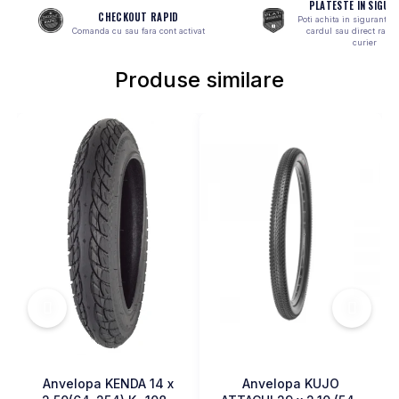
PLATESTE IN SIGUR
CHECKOUT RAPID
MONOBLOC
Poti achita in siguranta 
Comanda cu sau fara cont activat
cardul sau direct ramb
curier
Produse similare
Anvelopa KENDA 14 x
Anvelopa KUJO