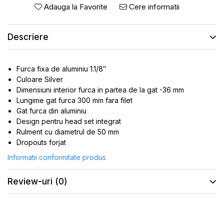
ROTI SPATE
SONERIE
Adauga la Favorite
Cere informatii
FRANE V-BRAKE
DIVERSE
SET ROTI
Descriere
Accesorii Remorca
SUSPENSII SPATE
Roti ajutatoare
Scaune pentru Copii
BUTUCI ROATA
Furca fixa de aluminiu 1.1/8″
Transport si Depozitare
PINIOANE
Culoare Silver
Dimensiuni interior furca in partea de la gat -36 mm
SCHIMBATOR PINIOANE
Lungime gat furca 300 mm fara filet
SCHIMBATOR FOI
Gat furca din aluminiu
Design pentru head set integrat
MANETE SCHIMBATOR
Rulment cu diametrul de 50 mm
ETRIER FRANA
Dropouts forjat
JANTE
Informatii conformitate produs
ANGRENAJE
Review-uri
(0)
URECHE CADRU
DISC FRANA
CUVETE