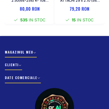
2.50(64-254) K- 1087
ATTACHI 29 x 2.10 (54-
Negru
622)
80,00 RON
79,20 RON
535
IN STOC
15
IN STOC
MAGAZINUL MEU
CLIENTI
DATE COMERCIALE