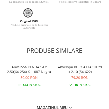
La comenzile ce depasesc 299 lei.
14 zile conform legislatiei in vigoare
Monobloc
Original 100%
Produse originale de la furnizori
autorizati
PRODUSE SIMILARE
Anvelopa KENDA 14 x
Anvelopa KUJO ATTACHI 29
2.50(64-254) K- 1087 Negru
x 2.10 (54-622)
80,00 RON
79,20 RON
533
IN STOC
15
IN STOC
MAGAZINUL MEU