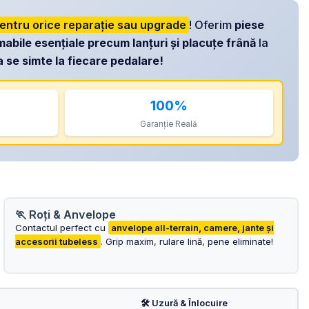
pentru orice reparație sau upgrade
! Oferim
piese
abile esențiale precum lanțuri și placuțe frână
la
a se simte la fiecare pedalare!
100%
Garanție Reală
🏃 Roți & Anvelope
Contactul perfect cu
anvelope all-terrain, camere, jante și
accesorii tubeless
. Grip maxim, rulare lină, pene eliminate!
🛠️ Uzură & Înlocuire