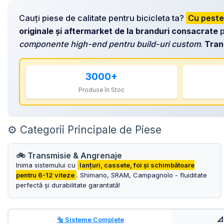
MANUSI
Lumini Spate
LANTURI
Cauți piese de calitate pentru bicicleta ta?
Cu peste
OCHELARI
COSURI PENTRU BICICLETE
ZA Missinglink
originale și aftermarket de la branduri consacrate
p
GHIDOLINE
SOLUTII TUBELESS
componente high-end pentru build-uri custom
.
Trans
HUSE ȘA
SPACERE/AXE BUTUCI/RULMENTI
MANSOANE
CABLURI
3000+
PEDALE
CAMERE DE BICICLETA
Produse în Stoc
Pedale SPD
ACCESORII CAMERE
Accesorii Pedale
CAPETE CABLU SI MANTA
BORSETE SI GENTI
⚙️ Categorii Principale de Piese
COLIERE ȘA
PROTECTII CADRU
ACCESORII FRANE HIDRAULICE
🚲 Transmisie & Angrenaje
ȘEI
Inima sistemului cu
lanțuri, cassete, foi și schimbătoare
DISTANTIERE
pentru 6-12 viteze
. Shimano, SRAM, Campagnolo - fluiditate
ANTIFURTURI
perfectă și durabilitate garantată!
THRU AXLE
SUPORT BIDON SI BIDON
PLACUTE FRANA DISC
APARATORI NOROI
SABOTI FRANA
🔩 Sisteme Complete
📐