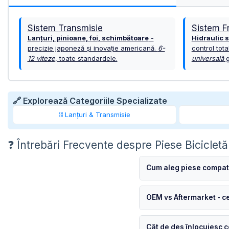
OGLINDA
ROTI FATA
POMPE
Sistem Transmisie
Sistem F
ROTI SPATE
SONERIE
Lanțuri, pinioane, foi, schimbătoare
-
Hidraulic 
FRANE V-BRAKE
precizie japoneză și inovație americană.
6-
control tota
DIVERSE
12 viteze
, toate standardele.
universală
g
SET ROTI
Accesorii Remorca
SUSPENSII SPATE
Roti ajutatoare
Scaune pentru Copii
BUTUCI ROATA
🔗 Explorează Categoriile Specializate
Transport si Depozitare
PINIOANE
⛓️ Lanțuri & Transmisie
SCHIMBATOR PINIOANE
❓ Întrebări Frecvente despre Piese Bicicletă
SCHIMBATOR FOI
MANETE SCHIMBATOR
Cum aleg piese compati
ETRIER FRANA
JANTE
OEM vs Aftermarket - c
ANGRENAJE
Cât de des înlocuiesc