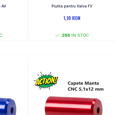
a AV
Piulita pentru Valva FV
1,10 RON
C
266
IN STOC