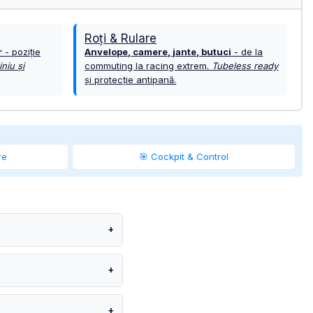
Roți & Rulare
r
- poziție
Anvelope, camere, jante, butuci
- de la
niu și
commuting la racing extrem.
Tubeless ready
și protecție antipană.
re
🎯 Cockpit & Control
+
+
+