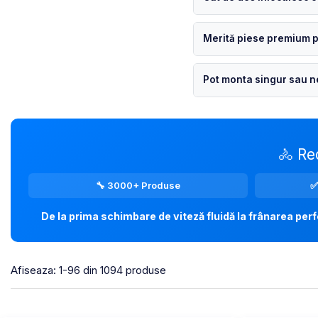
URECHE CADRU
DISC FRANA
Merită piese premium p
CUVETE
MONOBLOC
Pot monta singur sau n
🚴 Re
🔧 3000+ Produse
✅
De la prima schimbare de viteză fluidă la frânarea perf
Afiseaza:
1-
96
din
1094
produse