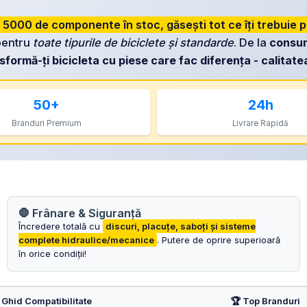
 5000 de componente în stoc, găsești tot ce îți trebuie 
entru
toate tipurile de biciclete și standarde
. De la
consum
formă-ți bicicleta cu piese care fac diferența - calitate
50+
24h
Branduri Premium
Livrare Rapidă
🛑 Frânare & Siguranță
Încredere totală cu
discuri, placuțe, saboți și sisteme
complete hidraulice/mecanice
. Putere de oprire superioară
în orice condiții!
 Ghid Compatibilitate
🏆 Top Branduri