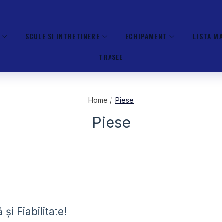
SCULE SI INTRETINERE
ECHIPAMENT
LISTA M
TRASEE
Home /
Piese
Piese
și Fiabilitate!