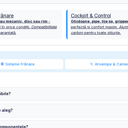
rânare
Cockpit & Control
sau mecanic, disc sau rim
-
Ghidoane, pipe, tije șa, grippe
l în orice condiții.
Compatibilitate
perfectă și confort maxim.
Alumi
arantată.
carbon
pentru toate stilurile.
🛑 Sisteme Frânare
🏃 Anvelope & Came
bile?
e aleg?
 componentele?