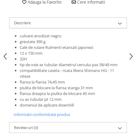
Adauga la Favorite
Cere informatii
Roti Spate
Sonerie
Frane V-Brake
Diverse
Set Roti
Descriere
Accesorii Remorca
Suspensii Spate
Roti ajutatoare
culoare anodizat negru
Butuci Roata
greutate 390 g
Scaune pentru Copii
Cale de rulare Rulmenti etansati japonezi
Pinioane
Transport si Depozitare
12 x 150 mm
Schimbator Pinioane
32H
tip de osie ax tubular diametrul cercului pas 58/49 mm
Schimbator Foi
compatibilitate caseta - roata libera Shimano HG - 11
viteze
Manete Schimbator
flansa la flansa 74,45 mm
Etrier frana
piulita de blocare la flansa stanga 31 mm
flansa dreapta la piulita de blocare 45 mm
Jante
cu ax tubular pt 12 mm
domeniul de aplicare downhill
Angrenaje
Informatii conformitate produs
Ureche cadru
Disc frana
Review-uri
(0)
Cuvete