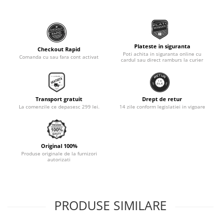
Monobloc
Plateste in siguranta
Checkout Rapid
Poti achita in siguranta online cu
Comanda cu sau fara cont activat
cardul sau direct ramburs la curier
Transport gratuit
Drept de retur
La comenzile ce depasesc 299 lei.
14 zile conform legislatiei in vigoare
Original 100%
Produse originale de la furnizori
autorizati
PRODUSE SIMILARE