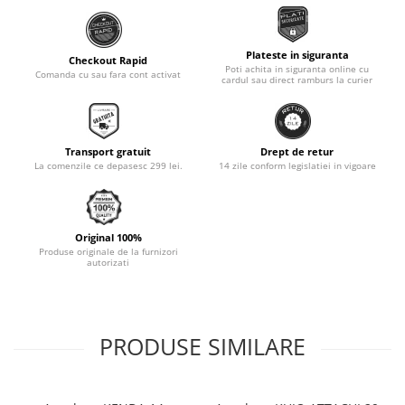
Monobloc
Plateste in siguranta
Checkout Rapid
Poti achita in siguranta online cu
Comanda cu sau fara cont activat
cardul sau direct ramburs la curier
Transport gratuit
Drept de retur
La comenzile ce depasesc 299 lei.
14 zile conform legislatiei in vigoare
Original 100%
Produse originale de la furnizori
autorizati
PRODUSE SIMILARE