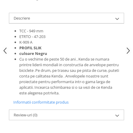
Roti Spate
Sonerie
Frane V-Brake
Diverse
Descriere
Set Roti
Accesorii Remorca
Suspensii Spate
TCC - 949 mm
Roti ajutatoare
ETRTO - 47-203
Butuci Roata
K-909 A
Scaune pentru Copii
PROFIL SLIK
Pinioane
Transport si Depozitare
culoare Negru
Schimbator Pinioane
Cu o vechime de peste 50 de ani , Kenda se numara
printre liderii mondiali in constructia de anvelope pentru
Schimbator Foi
biciclete .Pe drum, pe traseu sau pe pista de curse, puteti
Manete Schimbator
conta pe calitatea Kenda . Anvelopele noastre sunt
proiectate pentru performanta intr-o gama larga de
Etrier frana
aplicatii. Incearca schimbarea si o sa vezi de ce Kenda
este alegerea potrivita.
Jante
Informatii conformitate produs
Angrenaje
Ureche cadru
Review-uri
(0)
Disc frana
Cuvete