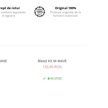
rept de retur
Original 100%
e conform legislatiei
Produse originale de la
in vigoare
furnizori autorizati
WAVE
Bleed Kit M-WAVE
Ceara Sup
132,00 RON
6
IN STOC