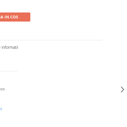
A IN COS
informatii
 mm
us