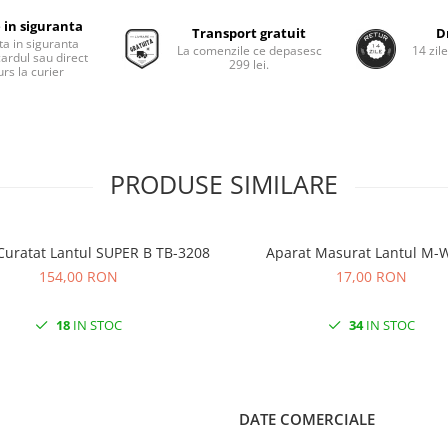
 in siguranta
Transport gratuit
D
ta in siguranta
La comenzile ce depasesc
14 zil
cardul sau direct
299 lei.
rs la curier
PRODUSE SIMILARE
Curatat Lantul SUPER B TB-3208
Aparat Masurat Lantul M-
154,00 RON
17,00 RON
18
IN STOC
34
IN STOC
DATE COMERCIALE