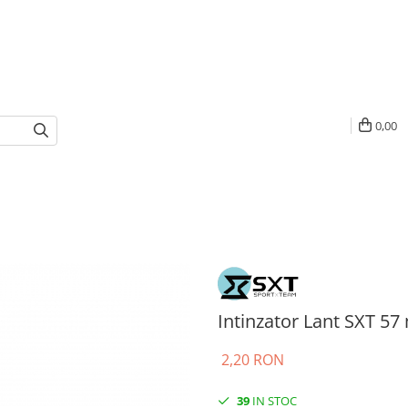
0,00
Intinzator Lant SXT 5
2,20 RON
39
IN STOC