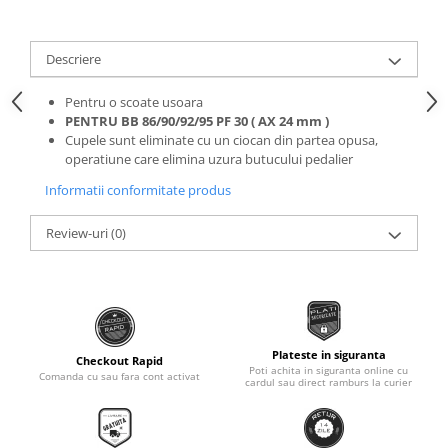
Roti Spate
Sonerie
Frane V-Brake
Descriere
Diverse
Set Roti
Accesorii Remorca
Suspensii Spate
Pentru o scoate usoara
Roti ajutatoare
PENTRU BB 86/90/92/95 PF 30 ( AX 24 mm )
Butuci Roata
Cupele sunt eliminate cu un ciocan din partea opusa,
Scaune pentru Copii
operatiune care elimina uzura butucului pedalier
Pinioane
Transport si Depozitare
Informatii conformitate produs
Schimbator Pinioane
Schimbator Foi
Review-uri
(0)
Manete Schimbator
Etrier frana
Jante
Angrenaje
Plateste in siguranta
Checkout Rapid
Poti achita in siguranta online cu
Comanda cu sau fara cont activat
Ureche cadru
cardul sau direct ramburs la curier
Disc frana
Cuvete