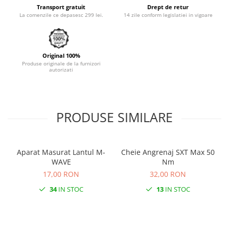
Transport gratuit
Drept de retur
Monobloc
La comenzile ce depasesc 299 lei.
14 zile conform legislatiei in vigoare
Original 100%
Produse originale de la furnizori
autorizati
PRODUSE SIMILARE
Aparat Masurat Lantul M-
Cheie Angrenaj SXT Max 50
WAVE
Nm
17,00 RON
32,00 RON
34
IN STOC
13
IN STOC