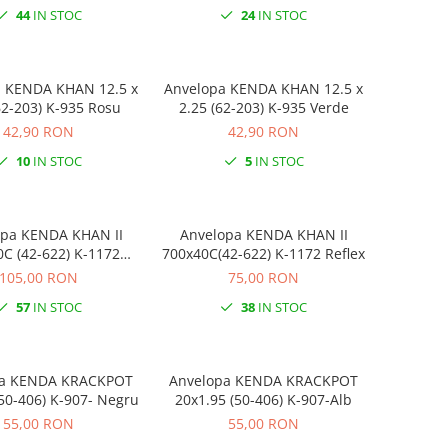
44
IN STOC
24
IN STOC
a KENDA KHAN 12.5 x
Anvelopa KENDA KHAN 12.5 x
62-203) K-935 Rosu
2.25 (62-203) K-935 Verde
42,90 RON
42,90 RON
10
IN STOC
5
IN STOC
opa KENDA KHAN II
Anvelopa KENDA KHAN II
C (42-622) K-1172
700x40C(42-622) K-1172 Reflex
Crem/Reflex
105,00 RON
75,00 RON
57
IN STOC
38
IN STOC
pa KENDA KRACKPOT
Anvelopa KENDA KRACKPOT
(50-406) K-907- Negru
20x1.95 (50-406) K-907-Alb
55,00 RON
55,00 RON