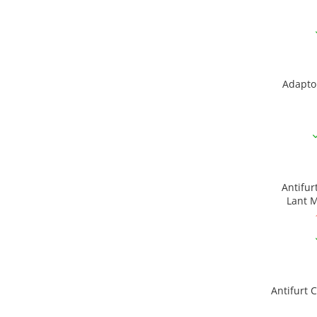
Monobloc
Adapto
Antifur
Lant 
Antifurt Cad