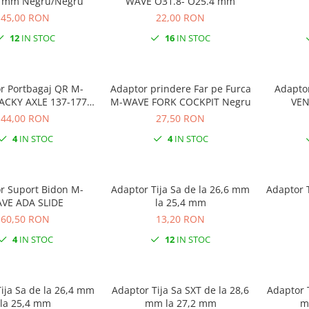
0 mm Negru/Negru
WAVE O31.8- O25.4 mm
45,00 RON
22,00 RON
12
IN STOC
16
IN STOC
r Portbagaj QR M-
Adaptor prindere Far pe Furca
Adaptor
M-WAVE FORK COCKPIT Negru
VEN
mm
44,00 RON
27,50 RON
4
IN STOC
4
IN STOC
r Suport Bidon M-
Adaptor Tija Sa de la 26,6 mm
Adaptor Tija
VE ADA SLIDE
la 25,4 mm
60,50 RON
13,20 RON
4
IN STOC
12
IN STOC
ija Sa de la 26,4 mm
Adaptor Tija Sa SXT de la 28,6
Adaptor T
la 25,4 mm
mm la 27,2 mm
m