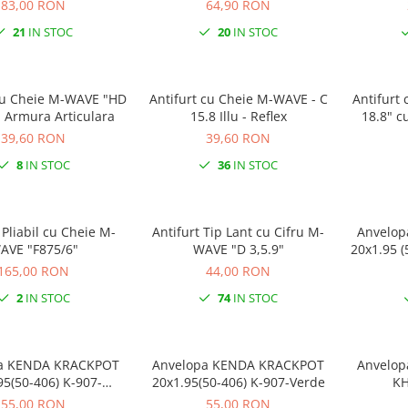
83,00 RON
64,90 RON
21
IN STOC
20
IN STOC
u Cheie M-WAVE "HD
Antifurt cu Cheie M-WAVE - C
Antifurt 
u Armura Articulara
15.8 Illu - Reflex
18.8" c
39,60 RON
39,60 RON
8
IN STOC
36
IN STOC
 Pliabil cu Cheie M-
Antifurt Tip Lant cu Cifru M-
Anvelopa KENDA KRAC
WAVE "F875/6"
WAVE "D 3,5.9"
20x1.95 (
165,00 RON
44,00 RON
2
IN STOC
74
IN STOC
POT
Anvelopa KENDA KRACKPOT
Anvelop
95(50-406) K-907-
20x1.95(50-406) K-907-Verde
KH
Portocaliu
55,00 RON
55,00 RON