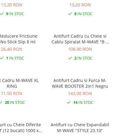
13,20 RON
13,20 RON
9
IN STOC
8
IN STOC
 Reducere Frictiune
Antifurt Cadru cu Cheie si
 No Stick Slip 8 ml
Cablu Spiralat M-WAVE "B &
S"
26,40 RON
108,90 RON
1
IN STOC
2
IN STOC
t Cadru M-WAVE XL
Antifurt Cadru si Furca M-
RING
WAVE BOOSTER 2in1 Negru
71,50 RON
143,00 RON
20
IN STOC
14
IN STOC
urt cu Cheie Diferite
Antifurt cu Cheie Expandabil
T (12 bucati) 1000 x 6
M-WAVE "STYLE 23.10"