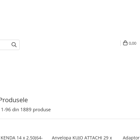
0,00
Produsele
1-
96
din
1889
produse
 KENDA 14 x 2.50(64-
Anvelopa KUJO ATTACHI 29 x
Adaptor