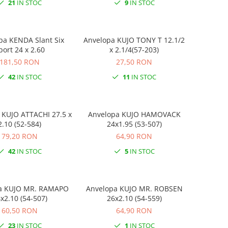
21
IN STOC
9
IN STOC
pa KENDA Slant Six
Anvelopa KUJO TONY T 12.1/2
port 24 x 2.60
x 2.1/4(57-203)
181,50 RON
27,50 RON
42
IN STOC
11
IN STOC
 KUJO ATTACHI 27.5 x
Anvelopa KUJO HAMOVACK
2.10 (52-584)
24x1.95 (53-507)
79,20 RON
64,90 RON
42
IN STOC
5
IN STOC
a KUJO MR. RAMAPO
Anvelopa KUJO MR. ROBSEN
x2.10 (54-507)
26x2.10 (54-559)
60,50 RON
64,90 RON
23
IN STOC
1
IN STOC