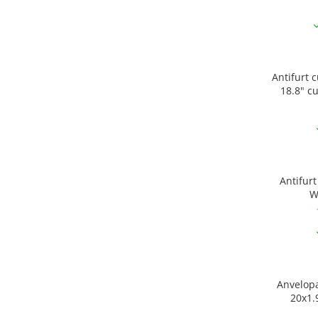
Antifurt c
18.8" c
Antifurt
Anvelopa KENDA KRACK
20x1.