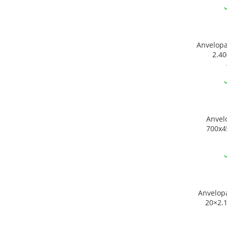
Anvelop
2.40
Anvel
700x4
Anvelop
20×2.1