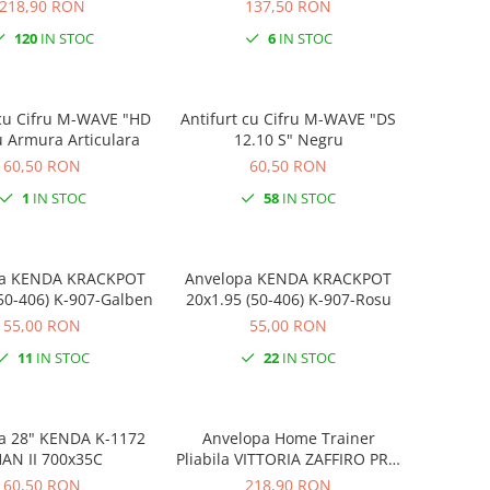
mm
218,90 RON
137,50 RON
120
IN STOC
6
IN STOC
cu Cifru M-WAVE "HD
Antifurt cu Cifru M-WAVE "DS
u Armura Articulara
12.10 S" Negru
60,50 RON
60,50 RON
1
IN STOC
58
IN STOC
KPOT
Anvelopa KENDA KRACKPOT
50-406) K-907-Galben
20x1.95 (50-406) K-907-Rosu
55,00 RON
55,00 RON
11
IN STOC
22
IN STOC
a 28" KENDA K-1172
Anvelopa Home Trainer
AN II 700x35C
Pliabila VITTORIA ZAFFIRO PRO
23-622 700x23 Rosu
60,50 RON
218,90 RON