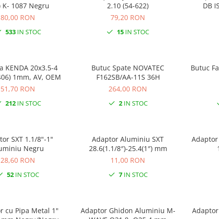
254) K- 1087 Negru
2.10 (54-622)
DB I
80,00 RON
79,20 RON
533
IN STOC
15
IN STOC
a KENDA 20x3.5-4
Butuc Spate NOVATEC
Butuc F
406) 1mm, AV, OEM
F162SB/AA-11S 36H
51,70 RON
264,00 RON
212
IN STOC
2
IN STOC
1.1/8"-1"
Adaptor Aluminiu SXT
Adaptor 
uminiu Negru
28.6(1.1/8″)-25.4(1″) mm
28,60 RON
11,00 RON
52
IN STOC
7
IN STOC
r cu Pipa Metal 1"
Adaptor Ghidon Aluminiu M-
Adaptor