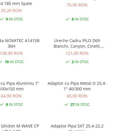
S4 180 mm Spate
75,90 RON
35,20 RON
9
IN STOC
8
IN STOC
ata NOVATEC A141SB
Ureche Cadru PILO D69
36H
Bianchi, Canyon, Cinelli,
Haibike, Kona, Ridley, Stevens,
108,90 RON
121,00 RON
Vitus…
18
IN STOC
2
IN STOC
cu Pipa Aluminiu 1"
Adaptor cu Pipa Metal O 25,4-
100x150 mm
1" 40/300 mm
64,90 RON
45,00 RON
8
IN STOC
27
IN STOC
 Ghidon M-WAVE CP
Adaptor Pipa SXT 25.4-22.2