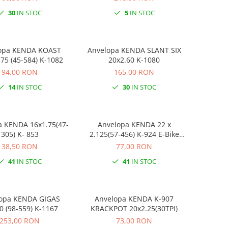
30
IN STOC
5
IN STOC
a KENDA KOAST
Anvelopa KENDA SLANT SIX
.75 (45-584) K-1082
20x2.60 K-1080
94,00 RON
165,00 RON
14
IN STOC
30
IN STOC
a KENDA 16x1.75(47-
Anvelopa KENDA 22 x
305) K- 853
2.125(57-456) K-924 E-Bike
Negru
38,50 RON
77,00 RON
41
IN STOC
41
IN STOC
opa KENDA GIGAS
Anvelopa KENDA K-907
0 (98-559) K-1167
KRACKPOT 20x2.25(30TPI)
253,00 RON
73,00 RON