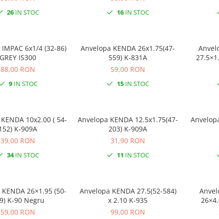
26
IN STOC
16
IN STOC
 IMPAC 6x1/4 (32-86)
Anvelopa KENDA 26x1.75(47-
Anvelop
GREY IS300
559) K-831A
27.5×1
88,00 RON
59,00 RON
9
IN STOC
15
IN STOC
 KENDA 10x2.00 ( 54-
Anvelopa KENDA 12.5x1.75(47-
Anvelop
152) K-909A
203) K-909A
39,00 RON
31,90 RON
34
IN STOC
11
IN STOC
 KENDA 26×1.95 (50-
Anvelopa KENDA 27.5(52-584)
Anvel
9) K-90 Negru
x 2.10 K-935
26×4.
59,00 RON
99,00 RON