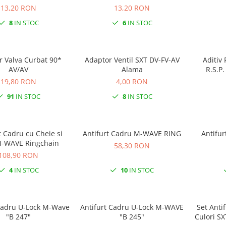
13,20 RON
13,20 RON
8
IN STOC
6
IN STOC
r Valva Curbat 90*
Adaptor Ventil SXT DV-FV-AV
Aditiv
AV/AV
Alama
R.S.P.
19,80 RON
4,00 RON
91
IN STOC
8
IN STOC
t Cadru cu Cheie si
Antifurt Cadru M-WAVE RING
Antifur
M-WAVE Ringchain
58,30 RON
108,90 RON
4
IN STOC
10
IN STOC
ru U-Lock M-Wave
Antifurt Cadru U-Lock M-WAVE
Set Antif
"B 247"
"B 245"
Culori SX