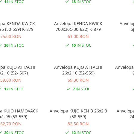
14
IN STOC
13
IN STOC
opa KENDA KWICK
Anvelopa KENDA KWICK
Anvelo
95 (50-559) K-879
700x30C(30-622) K-879
S
75,00 RON
61,00 RON
26
IN STOC
10
IN STOC
opa KUJO ATTACHI
Anvelopa KUJO ATTACHI
Anvelopa
x2.10 (52- 507)
26x2.10 (52-559)
59,00 RON
69,30 RON
12
IN STOC
7
IN STOC
pa KUJO HAMOVACK
Anvelopa KUJO KEN B 26x2.3
Anvelop
x1.95 (53-559)
(58-559)
24
62,70 RON
82,50 RON
20
IN STOC
12
IN STOC