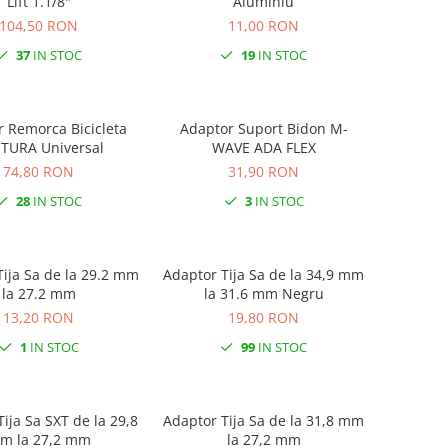
Lift 1.1/8"
Aluminiu
104,50 RON
11,00 RON
37
IN STOC
19
IN STOC
 Remorca Bicicleta
Adaptor Suport Bidon M-
TURA Universal
WAVE ADA FLEX
74,80 RON
31,90 RON
28
IN STOC
3
IN STOC
 Sa de la 29.2 mm
Adaptor Tija Sa de la 34,9 mm
la 27.2 mm
la 31.6 mm Negru
13,20 RON
19,80 RON
1
IN STOC
99
IN STOC
ija Sa SXT de la 29,8
Adaptor Tija Sa de la 31,8 mm
m la 27,2 mm
la 27,2 mm