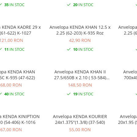
35
IN STOC
20
IN STOC
a KENDA KADRE 29 x
Anvelopa KENDA KHAN 12.5 x
Anvelop
(61-622) K-1027
2.25 (62-203) K-935 Roz
2.25 (
121,00 RON
42,90 RON
11
IN STOC
10
IN STOC
opa KENDA KHAN
Anvelopa KENDA KHAN II
Anvel
5C K-935 (47-622)
27.5/650B x 2.10 ( 53-584)
700x40
Reflex E-Bike
68,00 RON
148,50 RON
40
IN STOC
19
IN STOC
a KENDA KINIPTION
Anvelopa KENDA KOURIER
Anvelo
0 (54-406) K-1016
24x1.375"(1.3/8) (37-540)
20x1.95 
67,00 RON
55,00 RON