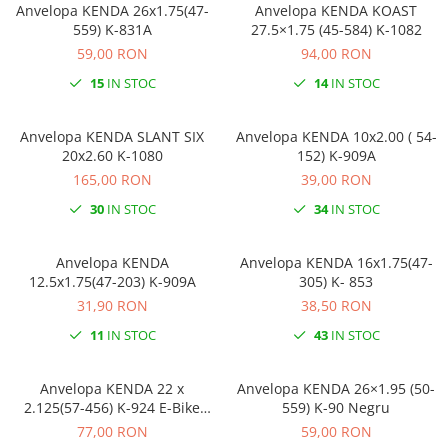
Anvelopa KENDA 26x1.75(47-
Anvelopa KENDA KOAST
559) K-831A
27.5×1.75 (45-584) K-1082
59,00 RON
94,00 RON
15
IN STOC
14
IN STOC
Anvelopa KENDA SLANT SIX
Anvelopa KENDA 10x2.00 ( 54-
20x2.60 K-1080
152) K-909A
165,00 RON
39,00 RON
30
IN STOC
34
IN STOC
Anvelopa KENDA
Anvelopa KENDA 16x1.75(47-
12.5x1.75(47-203) K-909A
305) K- 853
31,90 RON
38,50 RON
11
IN STOC
43
IN STOC
Anvelopa KENDA 22 x
Anvelopa KENDA 26×1.95 (50-
2.125(57-456) K-924 E-Bike
559) K-90 Negru
Negru
77,00 RON
59,00 RON