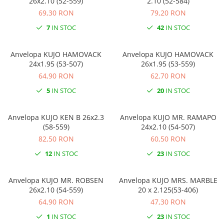
26x2.10 (52-559)
2.10 (52-584)
69,30 RON
79,20 RON
7
IN STOC
42
IN STOC
Anvelopa KUJO HAMOVACK
Anvelopa KUJO HAMOVACK
24x1.95 (53-507)
26x1.95 (53-559)
64,90 RON
62,70 RON
5
IN STOC
20
IN STOC
Anvelopa KUJO KEN B 26x2.3
Anvelopa KUJO MR. RAMAPO
(58-559)
24x2.10 (54-507)
82,50 RON
60,50 RON
12
IN STOC
23
IN STOC
Anvelopa KUJO MR. ROBSEN
Anvelopa KUJO MRS. MARBLE
26x2.10 (54-559)
20 x 2.125(53-406)
64,90 RON
47,30 RON
1
IN STOC
23
IN STOC