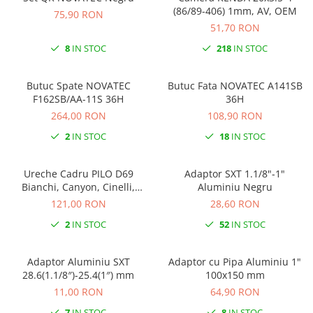
(86/89-406) 1mm, AV, OEM
Ochelari
75,90 RON
Cosuri pentru Biciclete
ZA Missinglink
51,70 RON
Ghidoline
Solutii Tubeless
8
IN STOC
218
IN STOC
Huse Șa
Spacere/Axe Butuci/Rulmenti
Mansoane
Cabluri
Butuc Spate NOVATEC
Butuc Fata NOVATEC A141SB
F162SB/AA-11S 36H
36H
Pedale
Camere de bicicleta
264,00 RON
108,90 RON
Pedale SPD
Accesorii Camere
2
IN STOC
18
IN STOC
Accesorii Pedale
Capete Cablu si Manta
Borsete si Genti
Coliere Șa
Ureche Cadru PILO D69
Adaptor SXT 1.1/8"-1"
Protectii Cadru
Bianchi, Canyon, Cinelli,
Aluminiu Negru
Accesorii Frane Hidraulice
Haibike, Kona, Ridley,
Șei
121,00 RON
28,60 RON
Distantiere
Stevens, Vitus…
Antifurturi
2
IN STOC
52
IN STOC
Thru Axle
Suport bidon si bidon
Placute Frana Disc
Adaptor Aluminiu SXT
Adaptor cu Pipa Aluminiu 1"
Aparatori noroi
Saboti Frana
28.6(1.1/8″)-25.4(1″) mm
100x150 mm
Oglinda
11,00 RON
64,90 RON
Roti Fata
Pompe
7
IN STOC
8
IN STOC