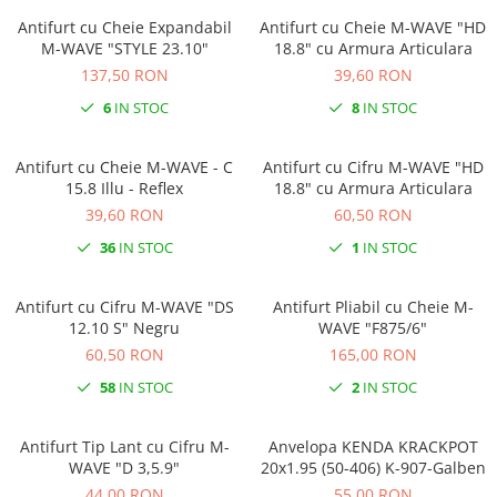
Antifurt cu Cheie Expandabil
Antifurt cu Cheie M-WAVE "HD
M-WAVE "STYLE 23.10"
18.8" cu Armura Articulara
137,50 RON
39,60 RON
6
IN STOC
8
IN STOC
Antifurt cu Cheie M-WAVE - C
Antifurt cu Cifru M-WAVE "HD
15.8 Illu - Reflex
18.8" cu Armura Articulara
39,60 RON
60,50 RON
36
IN STOC
1
IN STOC
Antifurt cu Cifru M-WAVE "DS
Antifurt Pliabil cu Cheie M-
12.10 S" Negru
WAVE "F875/6"
60,50 RON
165,00 RON
58
IN STOC
2
IN STOC
Antifurt Tip Lant cu Cifru M-
Anvelopa KENDA KRACKPOT
WAVE "D 3,5.9"
20x1.95 (50-406) K-907-Galben
44,00 RON
55,00 RON