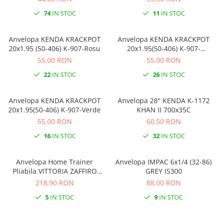
74
IN STOC
11
IN STOC
Anvelopa KENDA KRACKPOT
Anvelopa KENDA KRACKPOT
20x1.95 (50-406) K-907-Rosu
20x1.95(50-406) K-907-
Portocaliu
55,00 RON
55,00 RON
22
IN STOC
26
IN STOC
Anvelopa KENDA KRACKPOT
Anvelopa 28" KENDA K-1172
20x1.95(50-406) K-907-Verde
KHAN II 700x35C
55,00 RON
60,50 RON
16
IN STOC
32
IN STOC
Anvelopa Home Trainer
Anvelopa IMPAC 6x1/4 (32-86)
Pliabila VITTORIA ZAFFIRO
GREY IS300
PRO 23-622 700x23 Rosu
218,90 RON
88,00 RON
5
IN STOC
9
IN STOC