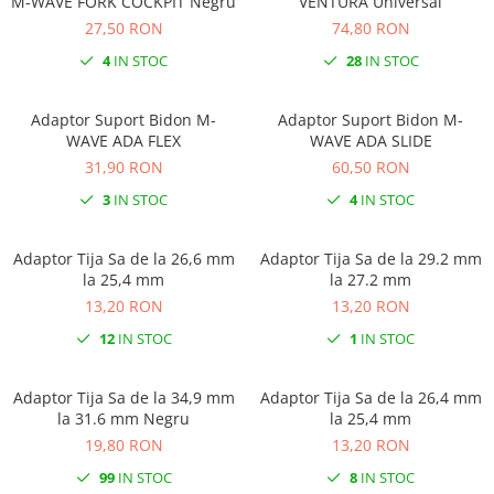
M-WAVE FORK COCKPIT Negru
VENTURA Universal
Monobloc
27,50 RON
74,80 RON
4
IN STOC
28
IN STOC
Adaptor Suport Bidon M-
Adaptor Suport Bidon M-
WAVE ADA FLEX
WAVE ADA SLIDE
31,90 RON
60,50 RON
3
IN STOC
4
IN STOC
Adaptor Tija Sa de la 26,6 mm
Adaptor Tija Sa de la 29.2 mm
la 25,4 mm
la 27.2 mm
13,20 RON
13,20 RON
12
IN STOC
1
IN STOC
Adaptor Tija Sa de la 34,9 mm
Adaptor Tija Sa de la 26,4 mm
la 31.6 mm Negru
la 25,4 mm
19,80 RON
13,20 RON
99
IN STOC
8
IN STOC