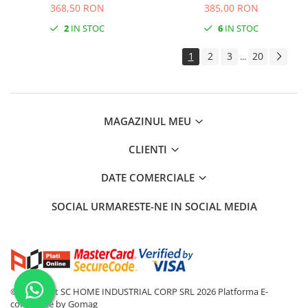
2PLY Negru
368,50 RON
385,00 RON
2
IN STOC
6
IN STOC
1
2
3
20
...
MAGAZINUL MEU
CLIENTI
DATE COMERCIALE
SOCIAL
URMARESTE-NE IN SOCIAL MEDIA
©Copyright SC HOME INDUSTRIAL CORP SRL 2026
Platforma E-
commerce by Gomag