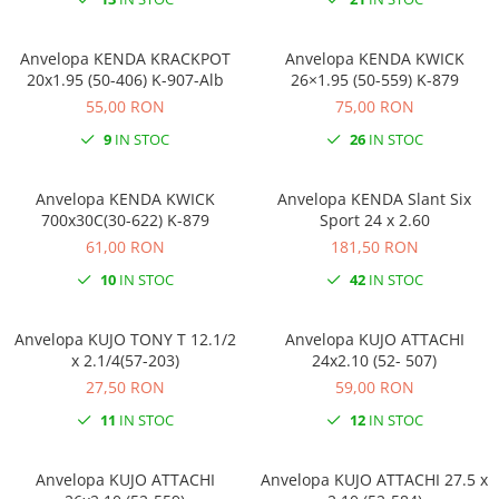
Anvelopa KENDA KRACKPOT
Anvelopa KENDA KWICK
20x1.95 (50-406) K-907-Alb
26×1.95 (50-559) K-879
55,00 RON
75,00 RON
9
IN STOC
26
IN STOC
Anvelopa KENDA KWICK
Anvelopa KENDA Slant Six
700x30C(30-622) K-879
Sport 24 x 2.60
61,00 RON
181,50 RON
10
IN STOC
42
IN STOC
Anvelopa KUJO TONY T 12.1/2
Anvelopa KUJO ATTACHI
x 2.1/4(57-203)
24x2.10 (52- 507)
27,50 RON
59,00 RON
11
IN STOC
12
IN STOC
Anvelopa KUJO ATTACHI
Anvelopa KUJO ATTACHI 27.5 x