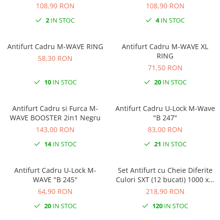
S"
108,90 RON
108,90 RON
2
IN STOC
4
IN STOC
Antifurt Cadru M-WAVE RING
Antifurt Cadru M-WAVE XL
RING
58,30 RON
71,50 RON
10
IN STOC
20
IN STOC
Antifurt Cadru si Furca M-
Antifurt Cadru U-Lock M-Wave
WAVE BOOSTER 2in1 Negru
"B 247"
143,00 RON
83,00 RON
14
IN STOC
21
IN STOC
Antifurt Cadru U-Lock M-
Set Antifurt cu Cheie Diferite
WAVE "B 245"
Culori SXT (12 bucati) 1000 x 6
mm
64,90 RON
218,90 RON
20
IN STOC
120
IN STOC