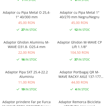
Roti Spate
Sonerie
Frane V-Brake
Adaptor cu Pipa Metal O 25,4-
Adaptor cu Pipa Metal 1"
Diverse
Set Roti
1" 40/300 mm
40/270 mm Negru/Negru
Accesorii Remorca
45,00 RON
45,00 RON
Suspensii Spate
Roti ajutatoare
27
IN STOC
12
IN STOC
Butuci Roata
Scaune pentru Copii
Pinioane
Transport si Depozitare
Adaptor Ghidon Aluminiu M-
Adaptor Ghidon M-WAVE CP
Schimbator Pinioane
WAVE O31.8- O25.4 mm
Lift 1.1/8"
22,00 RON
104,50 RON
Schimbator Foi
16
IN STOC
37
IN STOC
Manete Schimbator
Etrier frana
Adaptor Pipa SXT 25.4-22.2
Adaptor Portbagaj QR M-
Jante
Aluminiu
WAVE RACKY AXLE 137-177
mm
11,00 RON
44,00 RON
Angrenaje
19
IN STOC
4
IN STOC
Ureche cadru
Disc frana
Adaptor prindere Far pe Furca
Adaptor Remorca Bicicleta
Cuvete