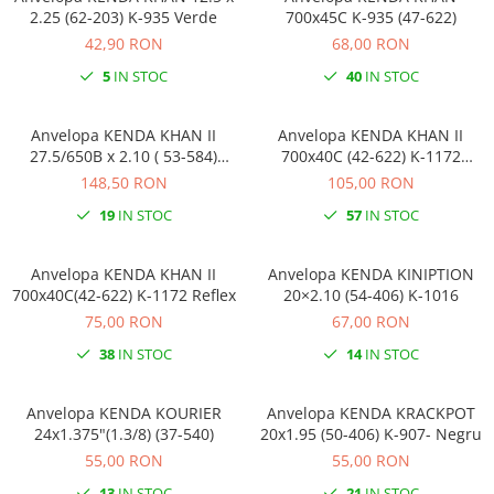
2.25 (62-203) K-935 Verde
700x45C K-935 (47-622)
42,90 RON
68,00 RON
5
IN STOC
40
IN STOC
Anvelopa KENDA KHAN II
Anvelopa KENDA KHAN II
27.5/650B x 2.10 ( 53-584)
700x40C (42-622) K-1172
Reflex E-Bike
Crem/Reflex
148,50 RON
105,00 RON
19
IN STOC
57
IN STOC
Anvelopa KENDA KHAN II
Anvelopa KENDA KINIPTION
700x40C(42-622) K-1172 Reflex
20×2.10 (54-406) K-1016
75,00 RON
67,00 RON
38
IN STOC
14
IN STOC
Anvelopa KENDA KOURIER
Anvelopa KENDA KRACKPOT
24x1.375"(1.3/8) (37-540)
20x1.95 (50-406) K-907- Negru
55,00 RON
55,00 RON
13
IN STOC
21
IN STOC