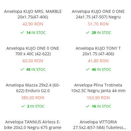
Anvelopa KUJO MRS. MARBLE
Anvelopa KUJO ONE 0 ONE
20x1.75(47-406)
24x1.75 (47-507) Negru
42,90 RON
51,70 RON
14
IN STOC
29
IN STOC
Anvelopa KUJO ONE 0 ONE
Anvelopa KUJO TONY T
700 x 40C (42-622)
20x1.75 (47-406)
60,50 RON
41,80 RON
45
IN STOC
46
IN STOC
Anvelopa Mazza 29x2.4 (60-
Anvelopa Plina Trotineta
622) Enduro G2.0
10x2.5C Negru Janta 44 mm
385,00 RON
163,90 RON
2
IN STOC
16
IN STOC
Anvelopa TANNUS Airless E-
Anvelopa VITTORIA
bike 20x2.0 Negru 675 grame
27.5x2.4(57-584) Tubeless