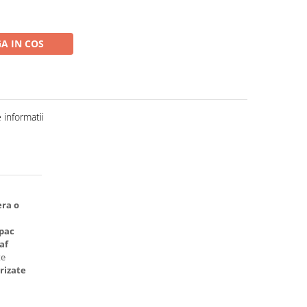
A IN COS
informatii
era o
pac
af
te
rizate