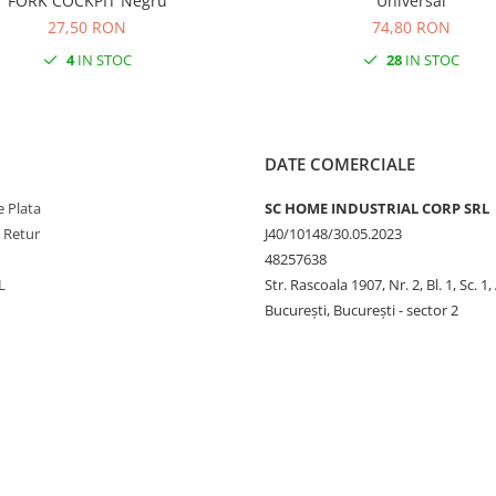
FORK COCKPIT Negru
Universal
27,50 RON
74,80 RON
4
IN STOC
28
IN STOC
DATE COMERCIALE
 Plata
SC HOME INDUSTRIAL CORP SRL
e Retur
J40/10148/30.05.2023
48257638
L
Str. Rascoala 1907, Nr. 2, Bl. 1, Sc. 1,
București, București - sector 2