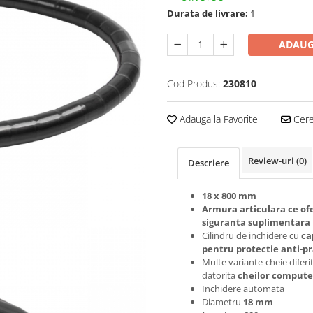
Durata de livrare:
1
ADAUG
Cod Produs:
230810
Adauga la Favorite
Cere 
Review-uri
(0)
Descriere
18 x 800 mm
Armura articulara ce of
siguranta suplimentara
Cilindru de inchidere cu
ca
pentru protectie anti-pr
Multe variante-cheie diferi
datorita
cheilor compute
Inchidere automata
Diametru
18 mm