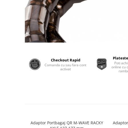
Plateste
Checkout Rapid
Poti achi
Comanda cu sau fara cont
online cu 
activat
rambu
Adaptor Portbagaj QR M-WAVE RACKY
Adaptor