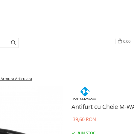
0,00
 Armura Articulara
Antifurt cu Cheie M-W
39,60 RON
8
IN STOC