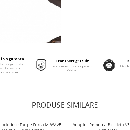
 in siguranta
Transport gratuit
D
ta in siguranta
La comenzile ce depasesc
14 zil
cardul sau direct
299 lei.
rs la curier
PRODUSE SIMILARE
 prindere Far pe Furca M-WAVE
Adaptor Remorca Bicicleta 