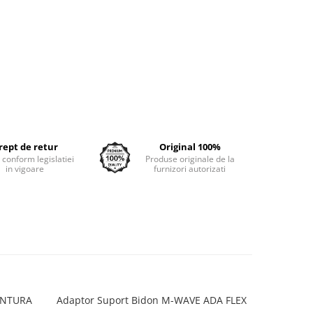
rept de retur
Original 100%
e conform legislatiei
Produse originale de la
in vigoare
furnizori autorizati
VENTURA
Adaptor Suport Bidon M-WAVE ADA FLEX
Adaptor