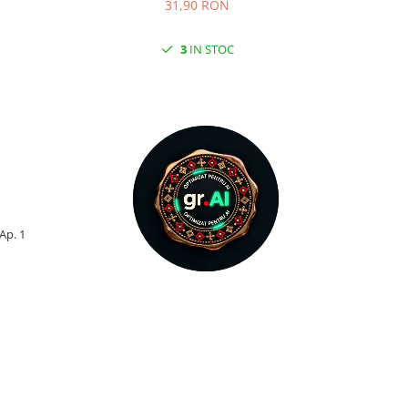
31,90 RON
3
IN STOC
 Ap. 1