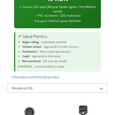
✓ Lumini LED spițe (Bicycle Spoke Lights / Hot Wheels
Lamp)
✓ PVC rezistent
✓ LED multicolor
Transport GRATUIT peste 300 RON!
📌 Ideal Pentru
Night riding
- vizibilitate maximă
Ciclism urban
- siguranță în trafic nocturn
Festivaluri
- efect vizual spectaculos
Copii
- siguranță și distracție
Recreational
- stil unic pe stradă
UNIVERSAL - orice bicicletă cu spițe
Informatii conformitate produs
Review-uri
(0)