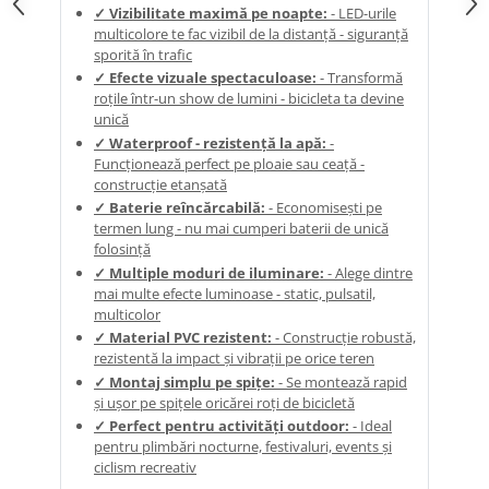
✓ Vizibilitate maximă pe noapte:
- LED-urile
multicolore te fac vizibil de la distanță - siguranță
sporită în trafic
✓ Efecte vizuale spectaculoase:
- Transformă
roțile într-un show de lumini - bicicleta ta devine
unică
✓ Waterproof - rezistență la apă:
-
Funcționează perfect pe ploaie sau ceață -
construcție etanșată
✓ Baterie reîncărcabilă:
- Economisești pe
termen lung - nu mai cumperi baterii de unică
folosință
✓ Multiple moduri de iluminare:
- Alege dintre
mai multe efecte luminoase - static, pulsatil,
multicolor
✓ Material PVC rezistent:
- Construcție robustă,
rezistentă la impact și vibrații pe orice teren
✓ Montaj simplu pe spițe:
- Se montează rapid
și ușor pe spițele oricărei roți de bicicletă
✓ Perfect pentru activități outdoor:
- Ideal
pentru plimbări nocturne, festivaluri, events și
ciclism recreativ