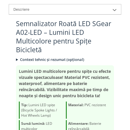
Aparatori noroi
Saboti Frana
Descriere
Oglinda
Roti Fata
Semnalizator Roată LED SGear
Pompe
Roti Spate
A02-LED – Lumini LED
Sonerie
Frane V-Brake
Multicolore pentru Spițe
Diverse
Set Roti
Bicicletă
Accesorii Remorca
Suspensii Spate
Roti ajutatoare
Context tehnic și rezumat (opțional)
Butuci Roata
Scaune pentru Copii
Pinioane
Lumini LED multicolore pentru spițe cu efecte
Transport si Depozitare
vizuale spectaculoase! Material PVC rezistent,
Schimbator Pinioane
waterproof, alimentare pe baterie
reîncărcabilă. Vizibilitate maximă pe timp de
Schimbator Foi
noapte și design unic pentru bicicleta ta!
Manete Schimbator
Tip:
Lumini LED spițe
Material:
PVC rezistent
Etrier frana
(Bicycle Spoke Lights /
Hot Wheels Lamp)
Jante
Sursă lumină:
LED
Alimentare:
Baterie
Angrenaje
multicolor
reîncărcabilă