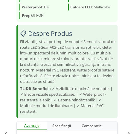
Waterproof:
Da
Culoare LED:
Multicolor
Ureche cadru
Preț:
69 RON
Disc frana
Cuvete
📋 Despre Produs
Monobloc
Fii vizibil și stilat pe timp de noapte! Semnalizatorul de
roată LED SGear A02-LED transformă roțile bicicletei
într-un spectacol de lumini multicolore. Cu multiple
moduri de iluminare și culori vibrante, vei fi văzut de
la distanță, crescând semnificativ siguranța în trafic
nocturn. Material PVC rezistent, waterproof și baterie
reîncărcabilă. Efecte vizuale unice - bicicleta ta devine
o atracție pe stradă!
TL;DR Beneficii:
✓ Vizibilitate maximă pe noapte: |
✓ Efecte vizuale spectaculoase: | ✓ Waterproof -
rezistență la apă: | ✓ Baterie reîncărcabilă: | ✓
Multiple moduri de iluminare: | ✓ Material PVC
rezistent:
Avantaje
Specificații
Comparație
FAQ