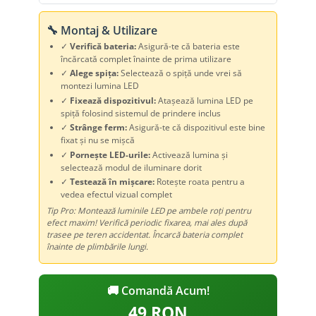
🔧 Montaj & Utilizare
✓
Verifică bateria:
Asigură-te că bateria este
încărcată complet înainte de prima utilizare
✓
Alege spița:
Selectează o spiță unde vrei să
montezi lumina LED
✓
Fixează dispozitivul:
Atașează lumina LED pe
spiță folosind sistemul de prindere inclus
✓
Strânge ferm:
Asigură-te că dispozitivul este bine
fixat și nu se mișcă
✓
Pornește LED-urile:
Activează lumina și
selectează modul de iluminare dorit
✓
Testează în mișcare:
Rotește roata pentru a
vedea efectul vizual complet
Tip Pro: Montează luminile LED pe ambele roți pentru
efect maxim! Verifică periodic fixarea, mai ales după
trasee pe teren accidentat. Încarcă bateria complet
înainte de plimbările lungi.
🚚 Comandă Acum!
49 RON