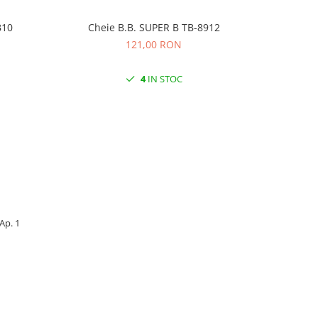
BB10
Cheie B.B. SUPER B TB-8912
Chei
121,00 RON
4
IN STOC
 Ap. 1