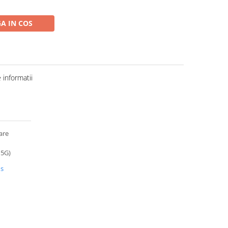
A IN COS
informatii
are
15G)
us