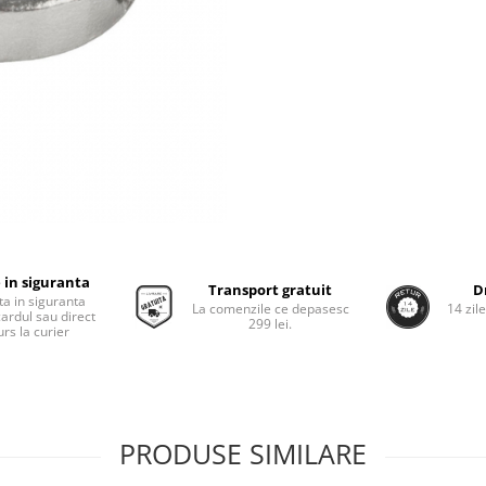
 in siguranta
Transport gratuit
D
ta in siguranta
La comenzile ce depasesc
14 zil
cardul sau direct
299 lei.
rs la curier
PRODUSE SIMILARE