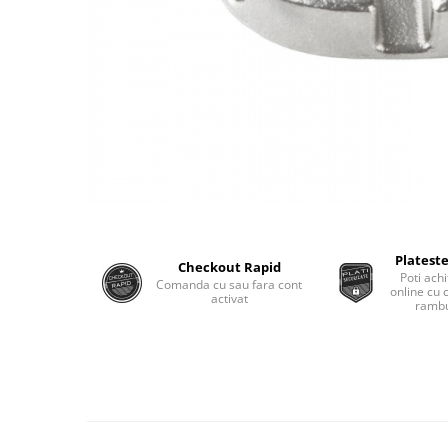
Plateste
Checkout Rapid
Poti achi
Comanda cu sau fara cont
online cu 
activat
rambu