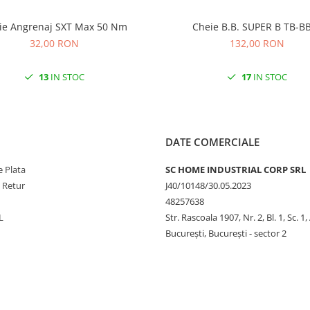
Cheie Angrenaj SXT Max 50 Nm
Cheie B.B. SUPER B TB-
32,00 RON
132,00 RON
13
IN STOC
17
IN STOC
DATE COMERCIALE
 Plata
SC HOME INDUSTRIAL CORP SRL
e Retur
J40/10148/30.05.2023
48257638
L
Str. Rascoala 1907, Nr. 2, Bl. 1, Sc. 1,
București, București - sector 2