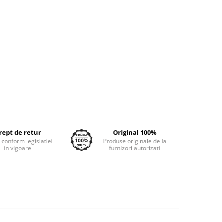
rept de retur
Original 100%
e conform legislatiei
Produse originale de la
in vigoare
furnizori autorizati