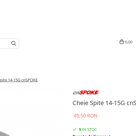
0,00
Spite 14-15G cnSPOKE
Cheie Spite 14-15G c
49,50 RON
5
IN STOC