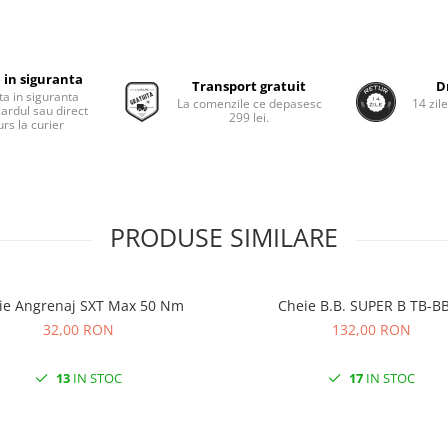
 in siguranta
Transport gratuit
D
ta in siguranta
La comenzile ce depasesc
14 zil
cardul sau direct
299 lei.
rs la curier
PRODUSE SIMILARE
Cheie Angrenaj SXT Max 50 Nm
Cheie B.B. SUPER B TB-
32,00 RON
132,00 RON
13
IN STOC
17
IN STOC