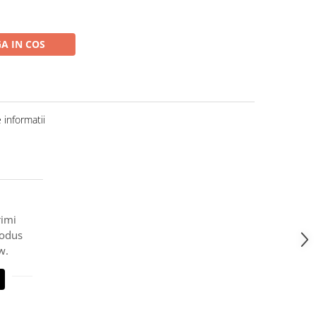
A IN COS
informatii
rimi
rodus
w.