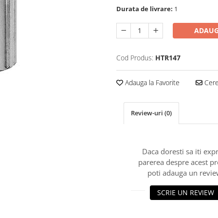
Durata de livrare:
1
ADAUG
Cod Produs:
HTR147
Adauga la Favorite
Cere 
Review-uri
(0)
Daca doresti sa iti exp
parerea despre acest p
poti adauga un revie
SCRIE UN REVIEW