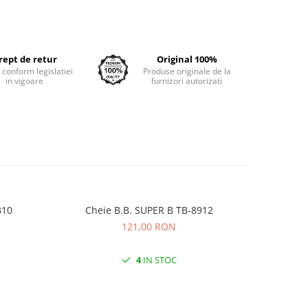
rept de retur
Original 100%
e conform legislatiei
Produse originale de la
in vigoare
furnizori autorizati
BB10
Cheie B.B. SUPER B TB-8912
Chei
121,00 RON
4
IN STOC