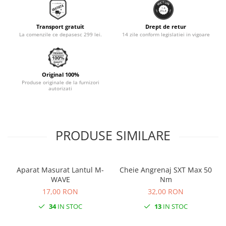
Monobloc
Transport gratuit
Drept de retur
La comenzile ce depasesc 299 lei.
14 zile conform legislatiei in vigoare
Original 100%
Produse originale de la furnizori
autorizati
PRODUSE SIMILARE
Aparat Masurat Lantul M-
Cheie Angrenaj SXT Max 50
WAVE
Nm
17,00 RON
32,00 RON
34
IN STOC
13
IN STOC