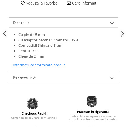
Roti Spate
Adauga la Favorite
Cere informatii
Sonerie
Frane V-Brake
Diverse
Set Roti
Descriere
Accesorii Remorca
Suspensii Spate
Roti ajutatoare
Cu pin de 5 mm
Butuci Roata
Cu adaptor pentru 12 mm thru axle
Scaune pentru Copii
Compatibil Shimano Sram
Pinioane
Transport si Depozitare
Pentru 1/2"
Schimbator Pinioane
Cheie de 24 mm
Schimbator Foi
Informatii conformitate produs
Manete Schimbator
Review-uri
(0)
Etrier frana
Jante
Angrenaje
Ureche cadru
Plateste in siguranta
Checkout Rapid
Disc frana
Poti achita in siguranta online cu
Comanda cu sau fara cont activat
cardul sau direct ramburs la curier
Cuvete