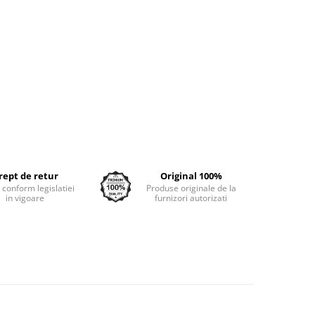
rept de retur
Original 100%
e conform legislatiei
Produse originale de la
in vigoare
furnizori autorizati