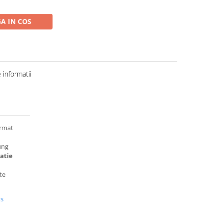
A IN COS
informatii
ormat
ung
atie
te
us