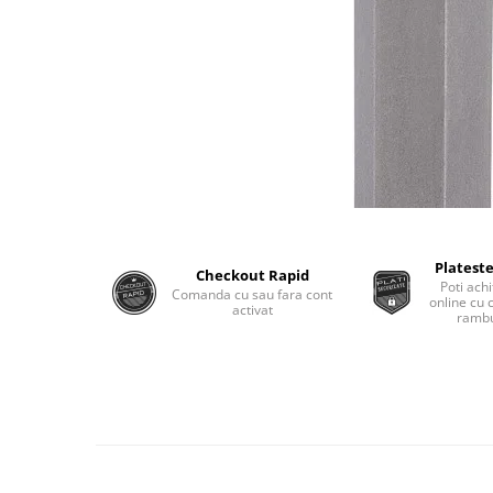
Plateste
Checkout Rapid
Poti achi
Comanda cu sau fara cont
online cu 
activat
rambu