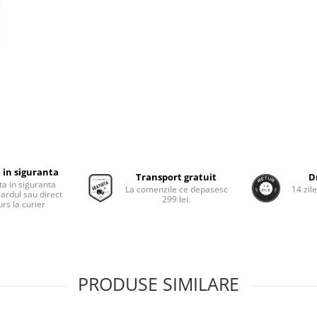
 in siguranta
Transport gratuit
D
ta in siguranta
La comenzile ce depasesc
14 zil
cardul sau direct
299 lei.
rs la curier
PRODUSE SIMILARE