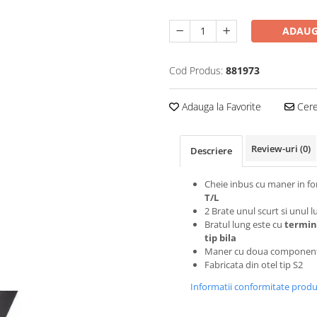
ADAUG
Cod Produs:
881973
Adauga la Favorite
Cere 
Review-uri
(0)
Descriere
Cheie inbus cu maner in f
T/L
2 Brate unul scurt si unul l
Bratul lung este cu
termin
tip bila
Maner cu doua componen
Fabricata din otel tip S2
Informatii conformitate prod