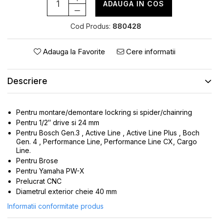
ROTI SPATE
ADAUGA IN COS
SONERIE
FRANE V-BRAKE
DIVERSE
Cod Produs:
880428
SET ROTI
Accesorii Remorca
SUSPENSII SPATE
Roti ajutatoare
Adauga la Favorite
Cere informatii
Scaune pentru Copii
BUTUCI ROATA
Transport si Depozitare
PINIOANE
Descriere
SCHIMBATOR PINIOANE
SCHIMBATOR FOI
Pentru montare/demontare lockring si spider/chainring
Pentru 1/2″ drive si 24 mm
MANETE SCHIMBATOR
Pentru Bosch Gen.3 , Active Line , Active Line Plus , Boch
ETRIER FRANA
Gen. 4 , Performance Line, Performance Line CX, Cargo
Line.
JANTE
Pentru Brose
ANGRENAJE
Pentru Yamaha PW-X
Prelucrat CNC
URECHE CADRU
Diametrul exterior cheie 40 mm
DISC FRANA
Informatii conformitate produs
CUVETE