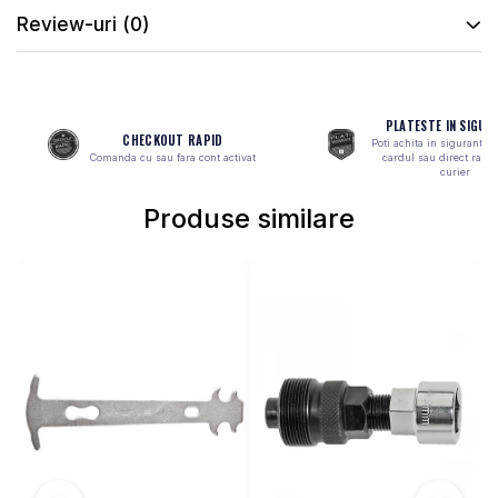
MONOBLOC
Review-uri
(0)
PLATESTE IN SIGUR
CHECKOUT RAPID
Poti achita in siguranta 
Comanda cu sau fara cont activat
cardul sau direct ramb
curier
Produse similare