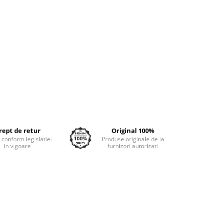
rept de retur
Original 100%
e conform legislatiei
Produse originale de la
in vigoare
furnizori autorizati