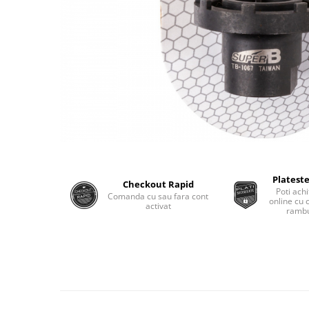
Plateste
Checkout Rapid
Poti achi
Comanda cu sau fara cont
online cu 
activat
rambu