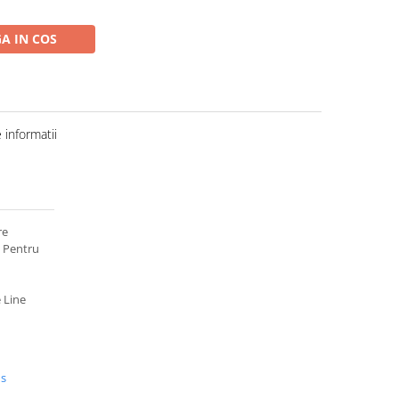
A IN COS
informatii
re
g Pentru
 Line
us