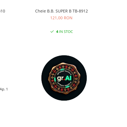
BB10
Cheie B.B. SUPER B TB-8912
Chei
121,00 RON
4
IN STOC
 Ap. 1