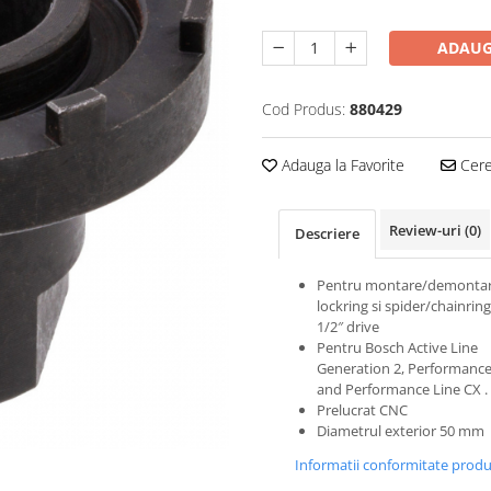
ADAUG
Cod Produs:
880429
Adauga la Favorite
Cere 
Review-uri
(0)
Descriere
Pentru montare/demonta
lockring si spider/chainrin
1/2″ drive
Pentru Bosch Active Line
Generation 2, Performance
and Performance Line CX .
Prelucrat CNC
Diametrul exterior 50 mm
Informatii conformitate prod