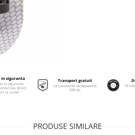
 in siguranta
Transport gratuit
D
ta in siguranta
La comenzile ce depasesc
14 zil
cardul sau direct
299 lei.
rs la curier
PRODUSE SIMILARE