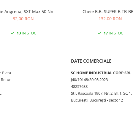
Cheie Angrenaj SXT Max 50 Nm
Cheie B.B. SUPER B TB-
32,00 RON
132,00 RON
13
IN STOC
17
IN STOC
DATE COMERCIALE
 Plata
SC HOME INDUSTRIAL CORP SRL
e Retur
J40/10148/30.05.2023
48257638
L
Str. Rascoala 1907, Nr. 2, Bl. 1, Sc. 1,
București, București - sector 2