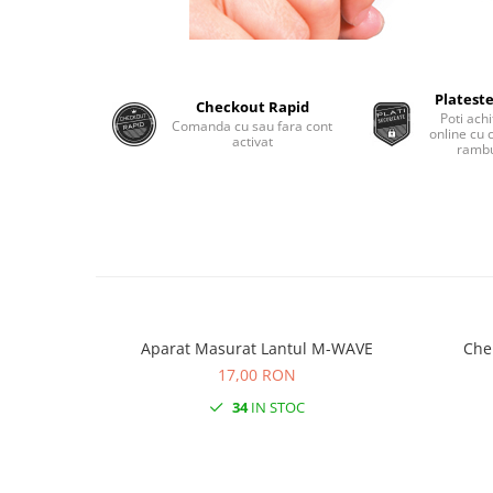
Plateste
Checkout Rapid
Poti achi
Comanda cu sau fara cont
online cu 
activat
rambu
Aparat Masurat Lantul M-WAVE
17,00 RON
34
IN STOC