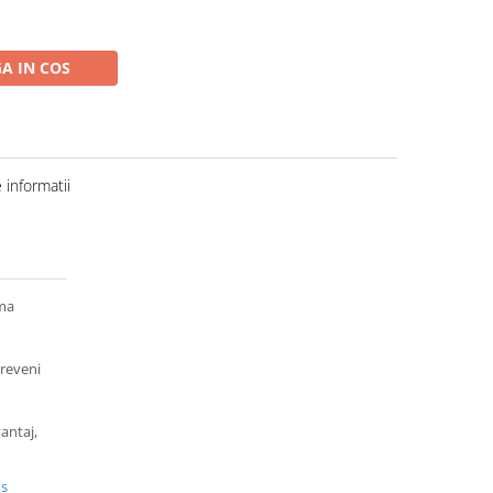
A IN COS
informatii
ima
preveni
antaj,
us