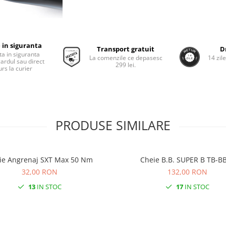
 in siguranta
Transport gratuit
D
ta in siguranta
La comenzile ce depasesc
14 zil
cardul sau direct
299 lei.
rs la curier
PRODUSE SIMILARE
Cheie Angrenaj SXT Max 50 Nm
Cheie B.B. SUPER B TB-
32,00 RON
132,00 RON
13
IN STOC
17
IN STOC