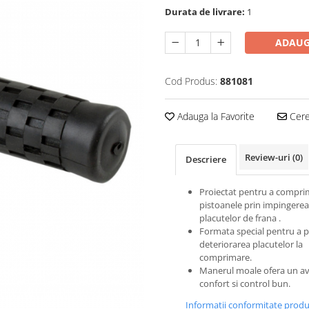
Durata de livrare:
1
ADAUG
Cod Produs:
881081
Adauga la Favorite
Cere 
Review-uri
(0)
Descriere
Proiectat pentru a compr
pistoanele prin impingerea
placutelor de frana .
Formata special pentru a 
deteriorarea placutelor la
comprimare.
Manerul moale ofera un av
confort si control bun.
Informatii conformitate prod