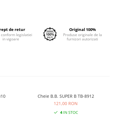
rept de retur
Original 100%
e conform legislatiei
Produse originale de la
in vigoare
furnizori autorizati
BB10
Cheie B.B. SUPER B TB-8912
Chei
121,00 RON
4
IN STOC