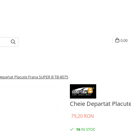
0,00
Departat Placute Frana SUPER B TB-8075
Cheie Departat Placut
79,20 RON
16
IN STOC