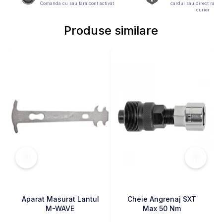
Comanda cu sau fara cont activat
cardul sau direct ramb
MONOBLOC
curier
Produse similare
Aparat Masurat Lantul
Cheie Angrenaj SXT
M-WAVE
Max 50 Nm