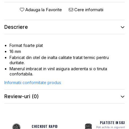
ROTI SPATE
SONERIE
Adauga la Favorite
Cere informatii
FRANE V-BRAKE
DIVERSE
SET ROTI
Accesorii Remorca
Descriere
SUSPENSII SPATE
Roti ajutatoare
Scaune pentru Copii
BUTUCI ROATA
Transport si Depozitare
Format foarte plat
PINIOANE
16 mm
SCHIMBATOR PINIOANE
Fabricat din otel de inalta calitate tratat termic pentru
duritate.
SCHIMBATOR FOI
Manerul imbracat in vinil asigura aderenta si o tinuta
MANETE SCHIMBATOR
confortabila.
ETRIER FRANA
Informatii conformitate produs
JANTE
Review-uri
(0)
ANGRENAJE
URECHE CADRU
DISC FRANA
PLATESTE IN SIGUR
CUVETE
CHECKOUT RAPID
Poti achita in siguranta 