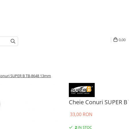
0,00
Conuri SUPER B TB-8648 13mm
Cheie Conuri SUPER 
33,00 RON
2
IN STOC