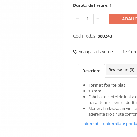
Durata de livrare:
1
ADAUG
Cod Produs:
880243
Adauga la Favorite
Cere 
Review-uri
(0)
Descriere
Format foarte plat
13 mm
Fabricat din otel de inalta c
tratat termic pentru durita
Manerul imbracat in vinil a
aderenta si o tinuta confor
Informatii conformitate prod