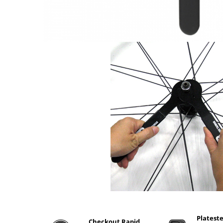
Monobloc
Plateste
Checkout Rapid