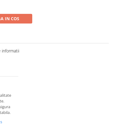
A IN COS
informatii
alitate
te.
sigura
tabila.
us