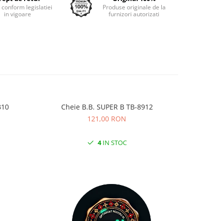
e conform legislatiei
Produse originale de la
in vigoare
furnizori autorizati
BB10
Cheie B.B. SUPER B TB-8912
Chei
121,00 RON
4
IN STOC