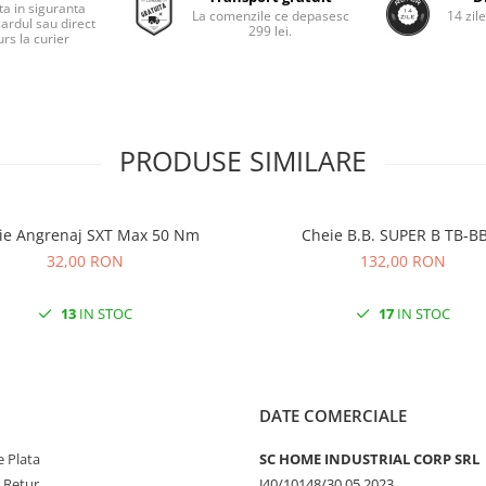
ta in siguranta
La comenzile ce depasesc
14 zil
cardul sau direct
299 lei.
rs la curier
PRODUSE SIMILARE
Cheie Angrenaj SXT Max 50 Nm
Cheie B.B. SUPER B TB-
32,00 RON
132,00 RON
13
IN STOC
17
IN STOC
DATE COMERCIALE
 Plata
SC HOME INDUSTRIAL CORP SRL
e Retur
J40/10148/30.05.2023