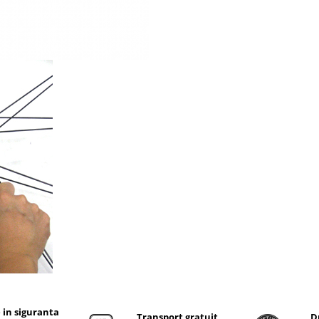
 in siguranta
Transport gratuit
D