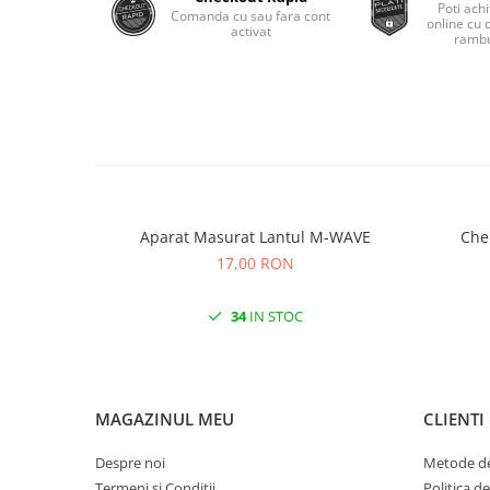
Poti achi
Comanda cu sau fara cont
online cu 
activat
rambu
Aparat Masurat Lantul M-WAVE
17,00 RON
34
IN STOC
MAGAZINUL MEU
CLIENTI
Despre noi
Metode de
Termeni si Conditii
Politica d