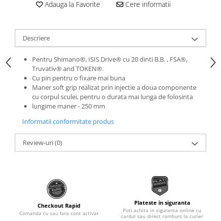
Roti Spate
Adauga la Favorite
Cere informatii
Sonerie
Frane V-Brake
Diverse
Set Roti
Descriere
Accesorii Remorca
Suspensii Spate
Roti ajutatoare
Pentru Shimano®, ISIS Drive® cu 20 dinti B.B. , FSA®,
Butuci Roata
Truvativ® and TOKEN®.
Scaune pentru Copii
Cu pin pentru o fixare mai buna
Pinioane
Transport si Depozitare
Maner soft grip realizat prin injectie a doua componente
Schimbator Pinioane
cu corpul sculei, pentru o durata mai lunga de folosinta
lungime maner - 250 mm
Schimbator Foi
Informatii conformitate produs
Manete Schimbator
Etrier frana
Review-uri
(0)
Jante
Angrenaje
Ureche cadru
Disc frana
Plateste in siguranta
Checkout Rapid
Poti achita in siguranta online cu
Comanda cu sau fara cont activat
cardul sau direct ramburs la curier
Cuvete