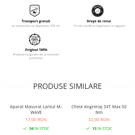
Monobloc
Transport gratuit
Drept de retur
La comenzile ce depasesc 299 lei.
14 zile conform legislatiei in vigoare
Original 100%
Produse originale de la furnizori
autorizati
PRODUSE SIMILARE
Aparat Masurat Lantul M-
Cheie Angrenaj SXT Max 50
WAVE
Nm
17,00 RON
32,00 RON
34
IN STOC
13
IN STOC