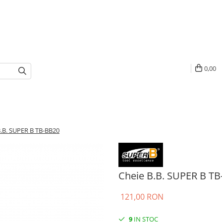
0,00
B.B. SUPER B TB-BB20
Cheie B.B. SUPER B T
121,00 RON
9
IN STOC