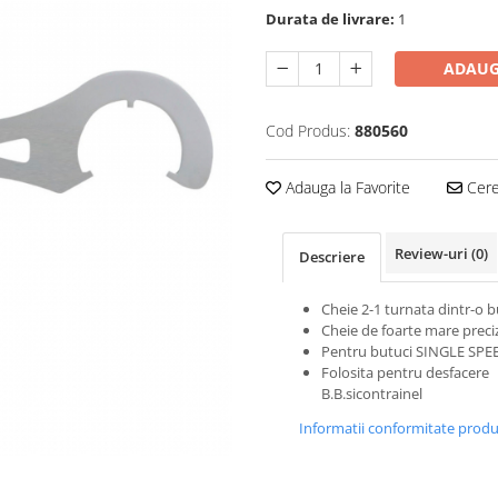
Durata de livrare:
1
ADAUG
Cod Produs:
880560
Adauga la Favorite
Cere 
Review-uri
(0)
Descriere
Cheie 2-1 turnata dintr-o 
Cheie de foarte mare preciz
Pentru butuci SINGLE SPE
Folosita pentru desfacere
B.B.sicontrainel
Informatii conformitate prod