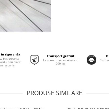
 in siguranta
Transport gratuit
D
ta in siguranta
La comenzile ce depasesc
14 zil
cardul sau direct
299 lei.
rs la curier
PRODUSE SIMILARE