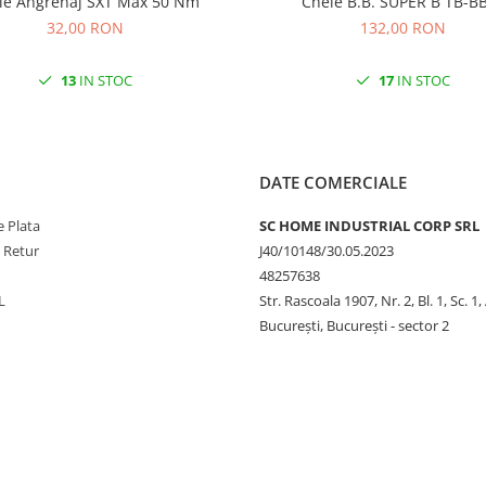
Cheie Angrenaj SXT Max 50 Nm
Cheie B.B. SUPER B TB-
32,00 RON
132,00 RON
13
IN STOC
17
IN STOC
DATE COMERCIALE
 Plata
SC HOME INDUSTRIAL CORP SRL
e Retur
J40/10148/30.05.2023
48257638
L
Str. Rascoala 1907, Nr. 2, Bl. 1, Sc. 1,
București, București - sector 2