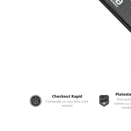
Plateste
Checkout Rapid
Poti achi
Comanda cu sau fara cont
online cu 
activat
rambu