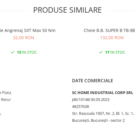
PRODUSE SIMILARE
Cheie Angrenaj SXT Max 50 Nm
Cheie B.B. SUPER B TB-
32,00 RON
132,00 RON
13
IN STOC
17
IN STOC
DATE COMERCIALE
 Plata
SC HOME INDUSTRIAL CORP SRL
e Retur
J40/10148/30.05.2023
48257638
L
Str. Rascoala 1907, Nr. 2, Bl. 1, Sc. 1,
București, București - sector 2