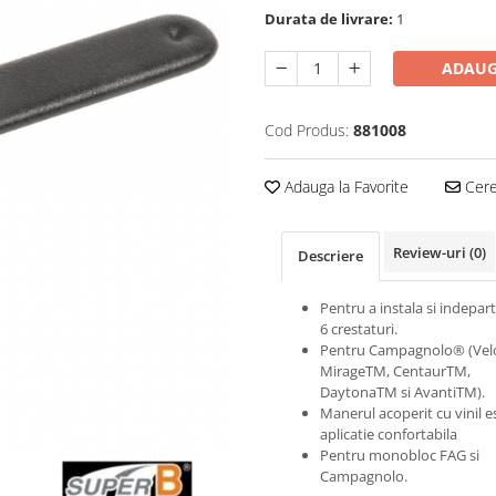
Durata de livrare:
1
ADAUG
Cod Produs:
881008
Adauga la Favorite
Cere 
Review-uri
(0)
Descriere
Pentru a instala si indepar
6 crestaturi.
Pentru Campagnolo® (Vel
MirageTM, CentaurTM,
DaytonaTM si AvantiTM).
Manerul acoperit cu vinil e
aplicatie confortabila
Pentru monobloc FAG si
Campagnolo.