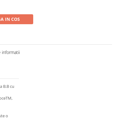
A IN COS
informatii
ta B.B cu
oceTM,
ste o