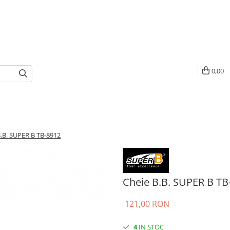
0,00
B.B. SUPER B TB-8912
Cheie B.B. SUPER B TB
121,00 RON
4
IN STOC