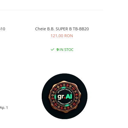
BB10
Cheie B.B. SUPER B TB-BB20
Chei
121,00 RON
9
IN STOC
 Ap. 1