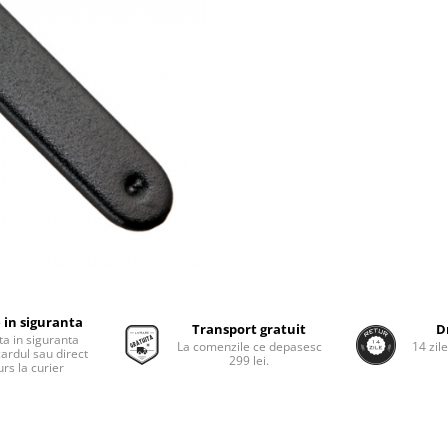
 in siguranta
Transport gratuit
D
ta in siguranta
La comenzile ce depasesc
14 zil
cardul sau direct
299 lei.
rs la curier