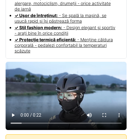
alergare, motociclism, drumeții - orice activitate
de iarnă
✓ Ușor de întreținut:
- Se spală la mașină, se
usucă rapid și își păstrează forma
✓ Stil fashion modern:
- Design elegant și sportiv
- arați bine în orice condiții
✓ Protecție termică eficientă:
- Menține căldura
corporală - pedalezi confortabil la temperaturi
scăzute