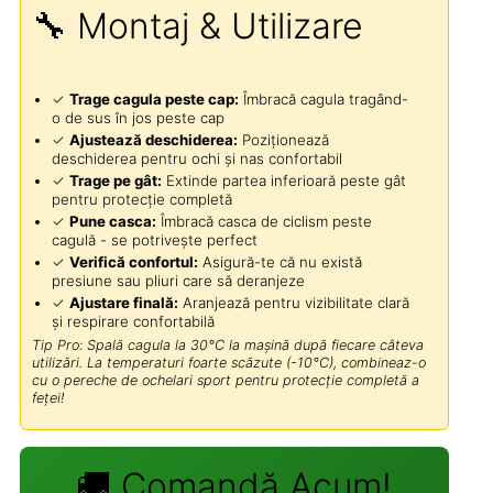
🔧 Montaj & Utilizare
✓
Trage cagula peste cap:
Îmbracă cagula tragând-
o de sus în jos peste cap
✓
Ajustează deschiderea:
Poziționează
deschiderea pentru ochi și nas confortabil
✓
Trage pe gât:
Extinde partea inferioară peste gât
pentru protecție completă
✓
Pune casca:
Îmbracă casca de ciclism peste
cagulă - se potrivește perfect
✓
Verifică confortul:
Asigură-te că nu există
presiune sau pliuri care să deranjeze
✓
Ajustare finală:
Aranjează pentru vizibilitate clară
și respirare confortabilă
Tip Pro: Spală cagula la 30°C la mașină după fiecare câteva
utilizări. La temperaturi foarte scăzute (-10°C), combineaz-o
cu o pereche de ochelari sport pentru protecție completă a
feței!
🚚 Comandă Acum!