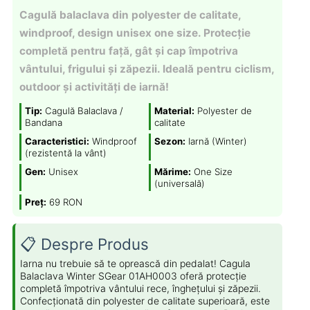
Cagulă balaclava din polyester de calitate,
windproof, design unisex one size. Protecție
completă pentru față, gât și cap împotriva
vântului, frigului și zăpezii. Ideală pentru ciclism,
outdoor și activități de iarnă!
Tip:
Cagulă Balaclava /
Material:
Polyester de
Bandana
calitate
Caracteristici:
Windproof
Sezon:
Iarnă (Winter)
(rezistentă la vânt)
Gen:
Unisex
Mărime:
One Size
(universală)
Preț:
69 RON
📋 Despre Produs
Iarna nu trebuie să te oprească din pedalat! Cagula
Balaclava Winter SGear 01AH0003 oferă protecție
completă împotriva vântului rece, înghețului și zăpezii.
Confecționată din polyester de calitate superioară, este