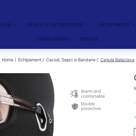
PIESE
SCULE SI INTRETINERE
ECHIPAMENT
CONCURSURI
TRASEE
Home /
Echipament /
Caciuli, Sepci si Bandane /
Cagula Balaclava
S