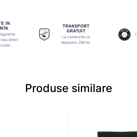
E IN
TRANSPORT
NTA
GRATUIT
 siguranta
1
La comenzile ce
 sau direct
depasesc 299 lei.
curier
Produse similare