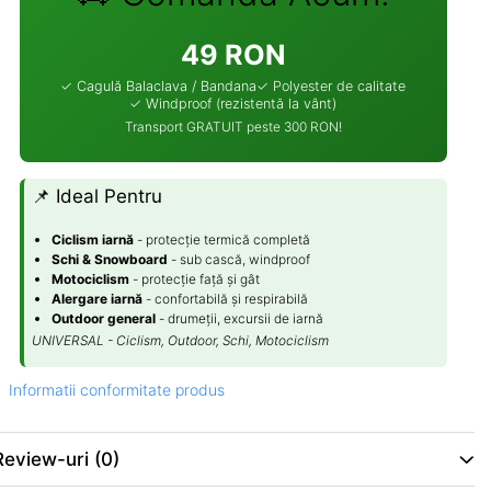
49 RON
✓ Cagulă Balaclava / Bandana
✓ Polyester de calitate
✓ Windproof (rezistentă la vânt)
Transport GRATUIT peste 300 RON!
📌 Ideal Pentru
Ciclism iarnă
- protecție termică completă
Schi & Snowboard
- sub cască, windproof
Motociclism
- protecție față și gât
Alergare iarnă
- confortabilă și respirabilă
Outdoor general
- drumeții, excursii de iarnă
UNIVERSAL - Ciclism, Outdoor, Schi, Motociclism
Informatii conformitate produs
Review-uri
(0)