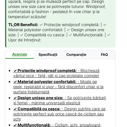
ușoară, respira și se mulează perfect pe cap. Design
unisex one size care se potrivește tuturor. Windproof,
confortabilă și fashion - pedalezi în voie chiar și la
temperaturi scăzute!
TL;DR Beneficii:
✓ Protecție windproof completă: | ✓
Material polyester confortabil: | ✓ Design unisex one
size: | ✓ Compatibilă cu casca: | ✓ Multifuncțională: | ✓
Ușor de întreținut:
Avantaje
Specificații
Comparație
FAQ
✓ Protecție windproof completă:
- Blochează
vântul rece - față, gât și cap protejate complet
✓ Material polyester confortabil:
- Moale pe
piele, respirabil și ușor - fără disconfort chiar și la
purtare îndelungată
✓ Design unisex one size:
- Se potrivește bărbați
și femei - mărime universală elastică
✓ Compatibilă cu casca:
- Design subțire care se
potrivește perfect sub orice cască de ciclism sau
schi
✓ Multifuncțională:
- Ciclism, schi, snowboard,