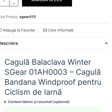
od Produs:
sgear015
Adauga la Favorite
Cere informatii
Descriere
Cagulă Balaclava Winter
SGear 01AH0003 – Cagulă
Bandana Windproof pentru
Ciclism de Iarnă
Context tehnic și rezumat (opțional)