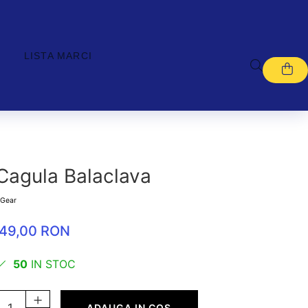
LISTA MARCI
Cagula Balaclava
Gear
49,00 RON
50
IN STOC
ADAUGA IN COS