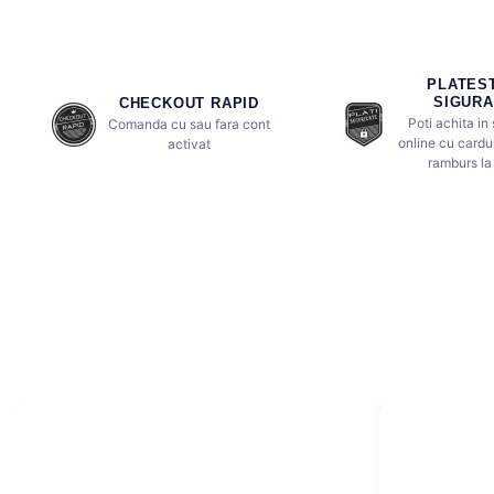
PLATEST
SIGURA
CHECKOUT RAPID
Poti achita in
Comanda cu sau fara cont
online cu cardul
activat
ramburs la 