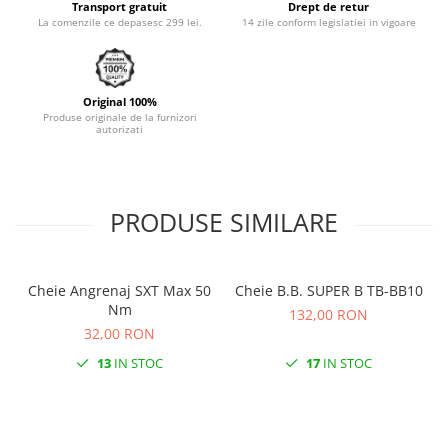
Transport gratuit
Drept de retur
Monobloc
La comenzile ce depasesc 299 lei.
14 zile conform legislatiei in vigoare
Original 100%
Produse originale de la furnizori
autorizati
PRODUSE SIMILARE
Cheie Angrenaj SXT Max 50
Cheie B.B. SUPER B TB-BB10
Nm
132,00 RON
32,00 RON
13
IN STOC
17
IN STOC