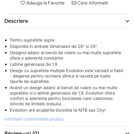
ROTI SPATE
Adauga la Favorite
Cere informatii
SONERIE
FRANE V-BRAKE
DIVERSE
SET ROTI
Descriere
Accesorii Remorca
SUSPENSII SPATE
Roti ajutatoare
Scaune pentru Copii
BUTUCI ROATA
Pentru suprafete aspre
Transport si Depozitare
Disponibil in ambele dimensiuni de 26" si 29".
PINIOANE
Designul adanc al benzii de rulare cu mai multe suprafete
SCHIMBATOR PINIOANE
ofera o aderenta constanta
Latime generoasa de 1,9
SCHIMBATOR FOI
Design cu suprafete multiple Evolution este versatil si fiabil
MANETE SCHIMBATOR
- alegerea pentru recreere zilnica si naveta pe toate
tipurile de suprafete.
ETRIER FRANA
Avand un design adanc al benzii de rulare cu mai multe
suprafete si o latime generoasa de 1,9, Evolution ofera
JANTE
confort si aderenta pentru bicicletele care calatoresc
ANGRENAJE
dincolo de limitele orasului. ,
Evolution are acoperita bicicleta ta MTB sau City!
URECHE CADRU
Informatii conformitate produs
DISC FRANA
CUVETE
Review-uri
(0)