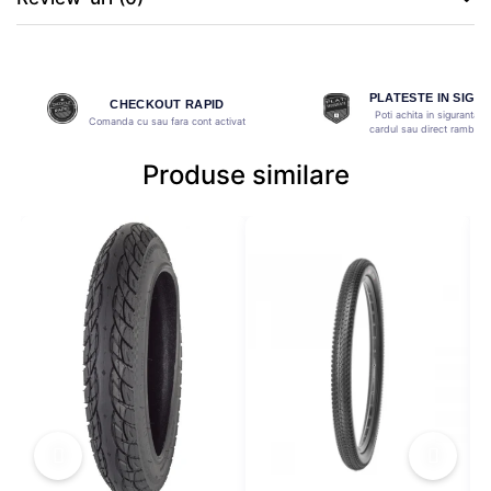
MONOBLOC
PLATESTE IN SIGU
CHECKOUT RAPID
Poti achita in siguranta o
Comanda cu sau fara cont activat
cardul sau direct ramburs 
Produse similare