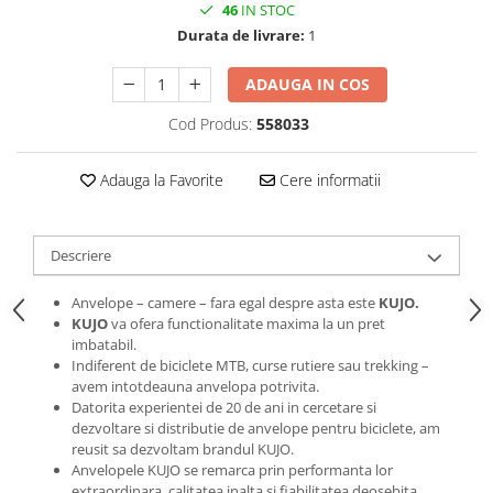
Roti Spate
46
IN STOC
Sonerie
Durata de livrare:
1
Frane V-Brake
Diverse
Set Roti
ADAUGA IN COS
Accesorii Remorca
Suspensii Spate
Cod Produs:
558033
Roti ajutatoare
Butuci Roata
Scaune pentru Copii
Pinioane
Adauga la Favorite
Cere informatii
Transport si Depozitare
Schimbator Pinioane
Schimbator Foi
Descriere
Manete Schimbator
Anvelope – camere – fara egal despre asta este
KUJO.
Etrier frana
KUJO
va ofera functionalitate maxima la un pret
imbatabil.
Jante
Indiferent de biciclete MTB, curse rutiere sau trekking –
Angrenaje
avem intotdeauna anvelopa potrivita.
Datorita experientei de 20 de ani in cercetare si
Ureche cadru
dezvoltare si distributie de anvelope pentru biciclete, am
reusit sa dezvoltam brandul KUJO.
Disc frana
Anvelopele KUJO se remarca prin performanta lor
Cuvete
extraordinara, calitatea inalta si fiabilitatea deosebita