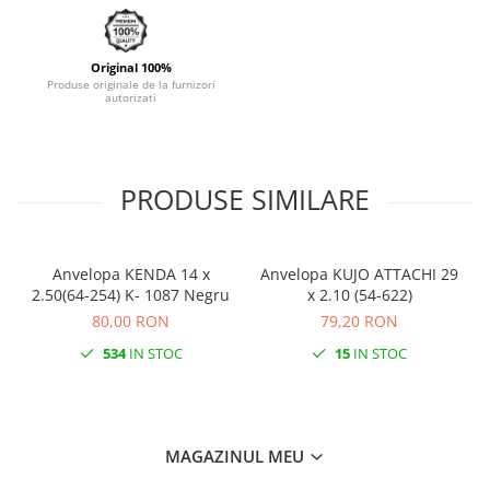
Original 100%
Produse originale de la furnizori
autorizati
PRODUSE SIMILARE
Anvelopa KENDA 14 x
Anvelopa KUJO ATTACHI 29
A
2.50(64-254) K- 1087 Negru
x 2.10 (54-622)
80,00 RON
79,20 RON
534
IN STOC
15
IN STOC
MAGAZINUL MEU