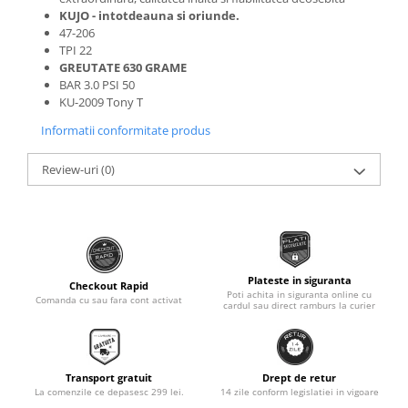
KUJO - intotdeauna si oriunde.
Monobloc
47-206
TPI 22
GREUTATE 630 GRAME
BAR 3.0 PSI 50
KU-2009 Tony T
Informatii conformitate produs
Review-uri
(0)
Plateste in siguranta
Checkout Rapid
Poti achita in siguranta online cu
Comanda cu sau fara cont activat
cardul sau direct ramburs la curier
Transport gratuit
Drept de retur
La comenzile ce depasesc 299 lei.
14 zile conform legislatiei in vigoare