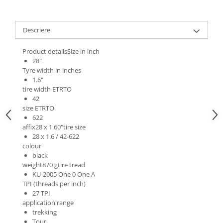
Roti Spate
Sonerie
Frane V-Brake
Diverse
Descriere
Set Roti
Accesorii Remorca
Suspensii Spate
Product detailsSize in inch
Roti ajutatoare
28"
Butuci Roata
Tyre width in inches
Scaune pentru Copii
1.6"
Pinioane
Transport si Depozitare
tire width ETRTO
Schimbator Pinioane
42
size ETRTO
Schimbator Foi
622
Manete Schimbator
affix28 x 1.60"tire size
28 x 1.6 / 42-622
Etrier frana
colour
black
Jante
weight870 gtire tread
Angrenaje
KU-2005 One 0 One A
TPI (threads per inch)
Ureche cadru
27 TPI
application range
Disc frana
trekking
Cuvete
Tour