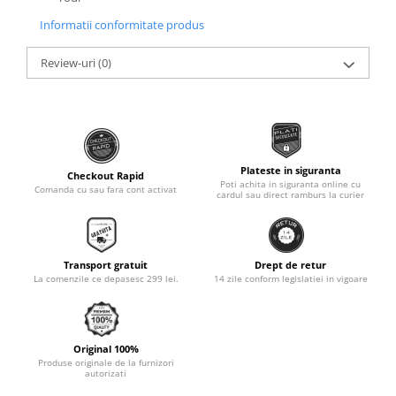
Monobloc
Informatii conformitate produs
Review-uri
(0)
Plateste in siguranta
Checkout Rapid
Poti achita in siguranta online cu
Comanda cu sau fara cont activat
cardul sau direct ramburs la curier
Transport gratuit
Drept de retur
La comenzile ce depasesc 299 lei.
14 zile conform legislatiei in vigoare
Original 100%
Produse originale de la furnizori
autorizati