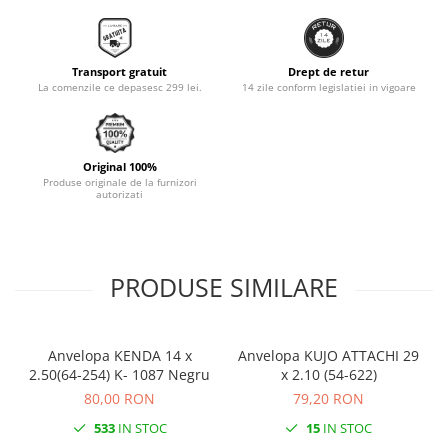
Monobloc
Transport gratuit
Drept de retur
La comenzile ce depasesc 299 lei.
14 zile conform legislatiei in vigoare
Original 100%
Produse originale de la furnizori
autorizati
PRODUSE SIMILARE
Anvelopa KENDA 14 x
Anvelopa KUJO ATTACHI 29
A
2.50(64-254) K- 1087 Negru
x 2.10 (54-622)
80,00 RON
79,20 RON
533
IN STOC
15
IN STOC