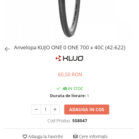
Ochelari
Cosuri pentru Biciclete
ZA Missinglink
Ghidoline
Solutii Tubeless
Huse Șa
Spacere/Axe Butuci/Rulmenti
Mansoane
Cabluri
Pedale
Camere de bicicleta
Anvelopa KUJO ONE 0 ONE 700 x 40C (42-622)
Pedale SPD
Accesorii Camere
Accesorii Pedale
Capete Cablu si Manta
Borsete si Genti
Coliere Șa
60,50 RON
Protectii Cadru
Accesorii Frane Hidraulice
45
IN STOC
Șei
Distantiere
Durata de livrare:
1
Antifurturi
Thru Axle
Suport bidon si bidon
ADAUGA IN COS
Placute Frana Disc
Aparatori noroi
Cod Produs:
558047
Saboti Frana
Oglinda
Roti Fata
Adauga la Favorite
Cere informatii
Pompe