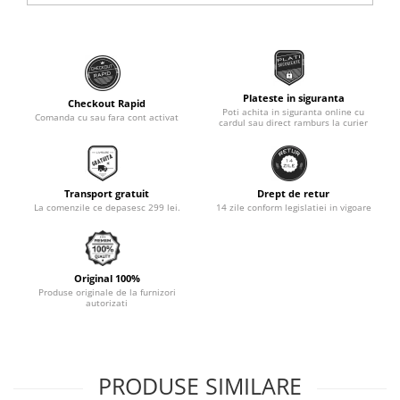
Monobloc
Plateste in siguranta
Checkout Rapid
Poti achita in siguranta online cu
Comanda cu sau fara cont activat
cardul sau direct ramburs la curier
Transport gratuit
Drept de retur
La comenzile ce depasesc 299 lei.
14 zile conform legislatiei in vigoare
Original 100%
Produse originale de la furnizori
autorizati
PRODUSE SIMILARE