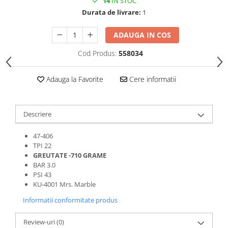
14
IN STOC
Roti Spate
Durata de livrare:
1
Sonerie
Frane V-Brake
Diverse
ADAUGA IN COS
Set Roti
Accesorii Remorca
Suspensii Spate
Cod Produs:
558034
Roti ajutatoare
Butuci Roata
Scaune pentru Copii
Adauga la Favorite
Cere informatii
Pinioane
Transport si Depozitare
Schimbator Pinioane
Schimbator Foi
Descriere
Manete Schimbator
47-406
Etrier frana
TPI 22
GREUTATE -710 GRAME
Jante
BAR 3.0
PSI 43
Angrenaje
KU-4001 Mrs. Marble
Ureche cadru
Informatii conformitate produs
Disc frana
Review-uri
(0)
Cuvete