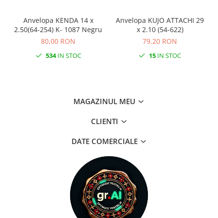
Anvelopa KENDA 14 x
Anvelopa KUJO ATTACHI 29
A
2.50(64-254) K- 1087 Negru
x 2.10 (54-622)
80,00 RON
79,20 RON
534
IN STOC
15
IN STOC
MAGAZINUL MEU
CLIENTI
DATE COMERCIALE