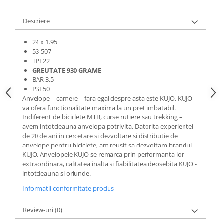
Roti Spate
Sonerie
Frane V-Brake
Descriere
Diverse
Set Roti
24 x 1.95
Accesorii Remorca
Suspensii Spate
53-507
Roti ajutatoare
TPI 22
Butuci Roata
Scaune pentru Copii
GREUTATE 930 GRAME
BAR 3,5
Pinioane
Transport si Depozitare
PSI 50
Schimbator Pinioane
Anvelope – camere – fara egal despre asta este KUJO. KUJO
va ofera functionalitate maxima la un pret imbatabil.
Schimbator Foi
Indiferent de biciclete MTB, curse rutiere sau trekking –
Manete Schimbator
avem intotdeauna anvelopa potrivita. Datorita experientei
de 20 de ani in cercetare si dezvoltare si distributie de
Etrier frana
anvelope pentru biciclete, am reusit sa dezvoltam brandul
KUJO. Anvelopele KUJO se remarca prin performanta lor
Jante
extraordinara, calitatea inalta si fiabilitatea deosebita KUJO -
Angrenaje
intotdeauna si oriunde.
Ureche cadru
Informatii conformitate produs
Disc frana
Review-uri
(0)
Cuvete