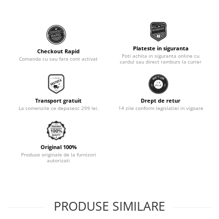
Monobloc
Plateste in siguranta
Checkout Rapid
Poti achita in siguranta online cu
Comanda cu sau fara cont activat
cardul sau direct ramburs la curier
Transport gratuit
Drept de retur
La comenzile ce depasesc 299 lei.
14 zile conform legislatiei in vigoare
Original 100%
Produse originale de la furnizori
autorizati
PRODUSE SIMILARE