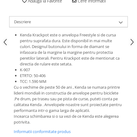
Adauga la Favorite
Cere informatii
Roti Spate
Sonerie
Frane V-Brake
Diverse
Set Roti
Descriere
Accesorii Remorca
Suspensii Spate
Kenda Krackpot este o anvelopa Freestyle si de cursa
Roti ajutatoare
Butuci Roata
pentru suprafata dura. Este disponibil in mai multe
Scaune pentru Copii
culori. Designul butonului in forma de diamant se
Pinioane
Transport si Depozitare
infasoara de la margine la margine pentru protectia
peretilor laterali. Pentru Krackpot este de mentionat ca
Schimbator Pinioane
directia de rulare este setata.
Schimbator Foi
K-907
ETRTO: 50-406
Manete Schimbator
TCC: 1.590 MM
Cu o vechime de peste 50 de ani , Kenda se numara printre
Etrier frana
liderii mondiali in constructia de anvelope pentru biciclete
Jante
.Pe drum, pe traseu sau pe pista de curse, puteti conta pe
calitatea Kenda . Anvelopele noastre sunt proiectate pentru
Angrenaje
performanta intr-o gama larga de aplicatii.
Ureche cadru
Incearca schimbarea si o sa vezi de ce Kenda este alegerea
potrivita.
Disc frana
Informatii conformitate produs
Cuvete