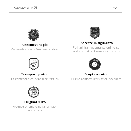
Monobloc
Review-uri
(0)
Plateste in siguranta
Checkout Rapid
Poti achita in siguranta online cu
Comanda cu sau fara cont activat
cardul sau direct ramburs la curier
Transport gratuit
Drept de retur
La comenzile ce depasesc 299 lei.
14 zile conform legislatiei in vigoare
Original 100%
Produse originale de la furnizori
autorizati