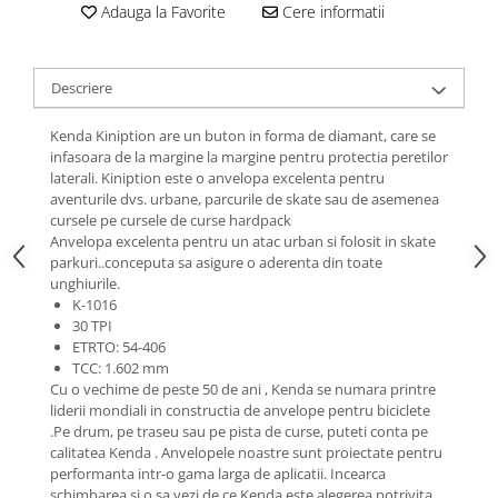
Roti Spate
Adauga la Favorite
Cere informatii
Sonerie
Frane V-Brake
Diverse
Set Roti
Descriere
Accesorii Remorca
Suspensii Spate
Roti ajutatoare
Kenda Kiniption are un buton in forma de diamant, care se
Butuci Roata
infasoara de la margine la margine pentru protectia peretilor
Scaune pentru Copii
laterali. Kiniption este o anvelopa excelenta pentru
Pinioane
Transport si Depozitare
aventurile dvs. urbane, parcurile de skate sau de asemenea
Schimbator Pinioane
cursele pe cursele de curse hardpack
Anvelopa excelenta pentru un atac urban si folosit in skate
Schimbator Foi
parkuri..conceputa sa asigure o aderenta din toate
unghiurile.
Manete Schimbator
K-1016
Etrier frana
30 TPI
ETRTO: 54-406
Jante
TCC: 1.602 mm
Angrenaje
Cu o vechime de peste 50 de ani , Kenda se numara printre
liderii mondiali in constructia de anvelope pentru biciclete
Ureche cadru
.Pe drum, pe traseu sau pe pista de curse, puteti conta pe
calitatea Kenda . Anvelopele noastre sunt proiectate pentru
Disc frana
performanta intr-o gama larga de aplicatii. Incearca
Cuvete
schimbarea si o sa vezi de ce Kenda este alegerea potrivita.