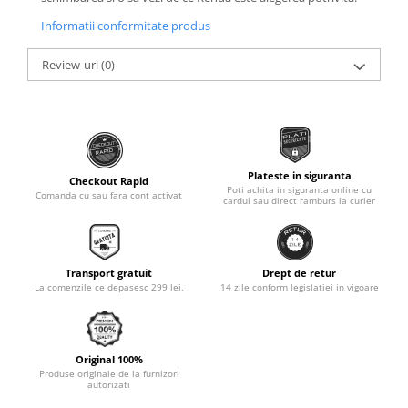
Monobloc
Informatii conformitate produs
Review-uri
(0)
Plateste in siguranta
Checkout Rapid
Poti achita in siguranta online cu
Comanda cu sau fara cont activat
cardul sau direct ramburs la curier
Transport gratuit
Drept de retur
La comenzile ce depasesc 299 lei.
14 zile conform legislatiei in vigoare
Original 100%
Produse originale de la furnizori
autorizati