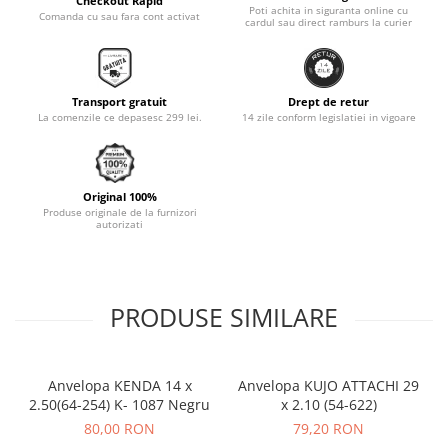
Checkout Rapid
Poti achita in siguranta online cu
Comanda cu sau fara cont activat
cardul sau direct ramburs la curier
Monobloc
Transport gratuit
Drept de retur
La comenzile ce depasesc 299 lei.
14 zile conform legislatiei in vigoare
Original 100%
Produse originale de la furnizori
autorizati
PRODUSE SIMILARE
Anvelopa KENDA 14 x
Anvelopa KUJO ATTACHI 29
A
2.50(64-254) K- 1087 Negru
x 2.10 (54-622)
80,00 RON
79,20 RON