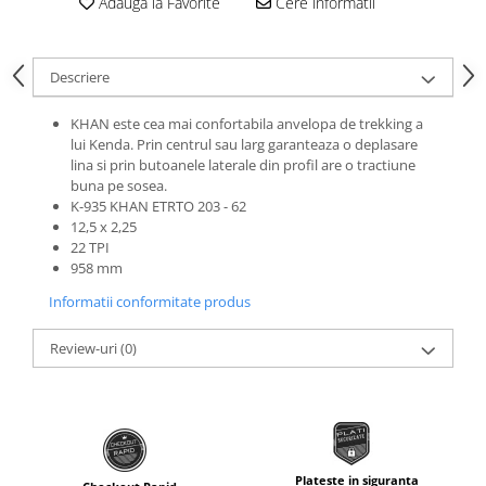
Adauga la Favorite
Cere informatii
Roti Spate
Sonerie
Frane V-Brake
Diverse
Set Roti
Descriere
Accesorii Remorca
Suspensii Spate
KHAN este cea mai confortabila anvelopa de trekking a
Roti ajutatoare
Butuci Roata
lui Kenda. Prin centrul sau larg garanteaza o deplasare
Scaune pentru Copii
lina si prin butoanele laterale din profil are o tractiune
Pinioane
Transport si Depozitare
buna pe sosea.
K-935 KHAN ETRTO 203 - 62
Schimbator Pinioane
12,5 x 2,25
Schimbator Foi
22 TPI
958 mm
Manete Schimbator
Informatii conformitate produs
Etrier frana
Jante
Review-uri
(0)
Angrenaje
Ureche cadru
Disc frana
Cuvete
Plateste in siguranta