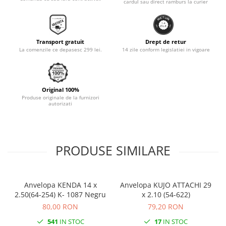
cardul sau direct ramburs la curier
Monobloc
Transport gratuit
Drept de retur
La comenzile ce depasesc 299 lei.
14 zile conform legislatiei in vigoare
Original 100%
Produse originale de la furnizori
autorizati
PRODUSE SIMILARE
Anvelopa KENDA 14 x
Anvelopa KUJO ATTACHI 29
2.50(64-254) K- 1087 Negru
x 2.10 (54-622)
80,00 RON
79,20 RON
541
IN STOC
17
IN STOC