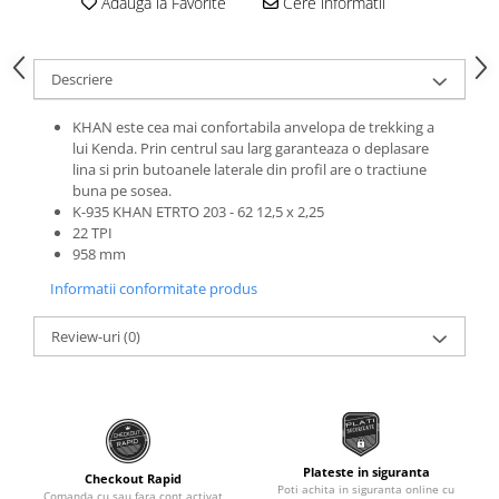
Adauga la Favorite
Cere informatii
Roti Spate
Sonerie
Frane V-Brake
Diverse
Set Roti
Descriere
Accesorii Remorca
Suspensii Spate
KHAN este cea mai confortabila anvelopa de trekking a
Roti ajutatoare
Butuci Roata
lui Kenda. Prin centrul sau larg garanteaza o deplasare
Scaune pentru Copii
lina si prin butoanele laterale din profil are o tractiune
Pinioane
Transport si Depozitare
buna pe sosea.
K-935 KHAN ETRTO 203 - 62 12,5 x 2,25
Schimbator Pinioane
22 TPI
Schimbator Foi
958 mm
Manete Schimbator
Informatii conformitate produs
Etrier frana
Review-uri
(0)
Jante
Angrenaje
Ureche cadru
Disc frana
Plateste in siguranta
Checkout Rapid
Poti achita in siguranta online cu
Cuvete
Comanda cu sau fara cont activat