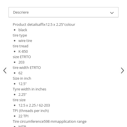
Roti Spate
Sonerie
Frane V-Brake
Descriere
Diverse
Set Roti
Product detailsaffix12.5 x 2.25"colour
Accesorii Remorca
Suspensii Spate
black
Roti ajutatoare
tire type
Butuci Roata
Scaune pentru Copii
wire tire
tire tread
Pinioane
Transport si Depozitare
K-850
Schimbator Pinioane
size ETRTO
203
Schimbator Foi
tire width ETRTO
Manete Schimbator
62
Size in inch
Etrier frana
12.5"
Tyre width in inches
Jante
2.25"
Angrenaje
tire size
12.5 x 2.25 / 62-203
Ureche cadru
TPI (threads per inch)
22 TPI
Disc frana
Tire circumference598 mmapplication range
Cuvete
MTB