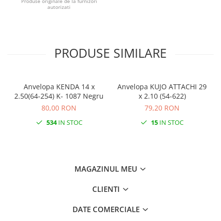
Produse originale de la furnizori
autorizati
PRODUSE SIMILARE
Anvelopa KENDA 14 x
Anvelopa KUJO ATTACHI 29
A
2.50(64-254) K- 1087 Negru
x 2.10 (54-622)
80,00 RON
79,20 RON
534
IN STOC
15
IN STOC
MAGAZINUL MEU
CLIENTI
DATE COMERCIALE