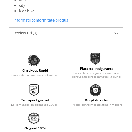
city
Monobloc
kids bike
Informatii conformitate produs
Review-uri
(0)
Plateste in siguranta
Checkout Rapid
Poti achita in siguranta online cu
Comanda cu sau fara cont activat
cardul sau direct ramburs la curier
Transport gratuit
Drept de retur
La comenzile ce depasesc 299 lei.
14 zile conform legislatiei in vigoare
Original 100%