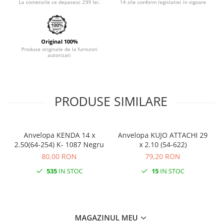
La comenzile ce depasesc 299 lei.
14 zile conform legislatiei in vigoare
Monobloc
Original 100%
Produse originale de la furnizori
autorizati
PRODUSE SIMILARE
Anvelopa KENDA 14 x
Anvelopa KUJO ATTACHI 29
2.50(64-254) K- 1087 Negru
x 2.10 (54-622)
80,00 RON
79,20 RON
535
IN STOC
15
IN STOC
MAGAZINUL MEU