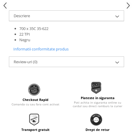
Roti Spate
Sonerie
Frane V-Brake
Descriere
Diverse
Set Roti
Accesorii Remorca
700 x 35C 35-622
Suspensii Spate
22 TPI
Roti ajutatoare
Butuci Roata
Negru
Scaune pentru Copii
Pinioane
Informatii conformitate produs
Transport si Depozitare
Schimbator Pinioane
Review-uri
(0)
Schimbator Foi
Manete Schimbator
Etrier frana
Jante
Plateste in siguranta
Checkout Rapid
Poti achita in siguranta online cu
Angrenaje
Comanda cu sau fara cont activat
cardul sau direct ramburs la curier
Ureche cadru
Disc frana
Transport gratuit
Drept de retur
Cuvete