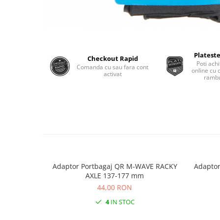
Plateste
Checkout Rapid
Poti achi
Comanda cu sau fara cont
online cu 
activat
rambu
Adaptor Portbagaj QR M-WAVE RACKY
Adaptor
AXLE 137-177 mm
44,00 RON
4
IN STOC