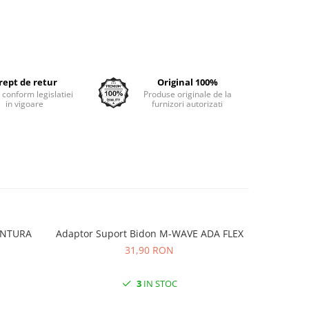
rept de retur
Original 100%
e conform legislatiei
Produse originale de la
in vigoare
furnizori autorizati
VENTURA
Adaptor Suport Bidon M-WAVE ADA FLEX
Adaptor
31,90 RON
3
IN STOC