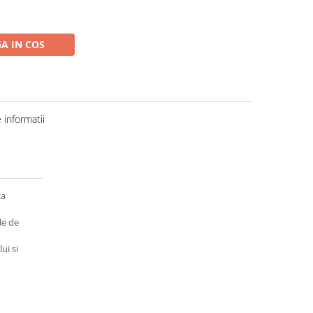
A IN COS
informatii
za
le de
ui si