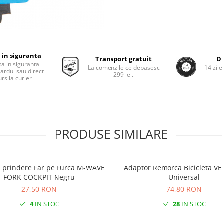
 in siguranta
Transport gratuit
D
ta in siguranta
La comenzile ce depasesc
14 zil
cardul sau direct
299 lei.
rs la curier
PRODUSE SIMILARE
 prindere Far pe Furca M-WAVE
Adaptor Remorca Bicicleta 
FORK COCKPIT Negru
Universal
27,50 RON
74,80 RON
4
IN STOC
28
IN STOC