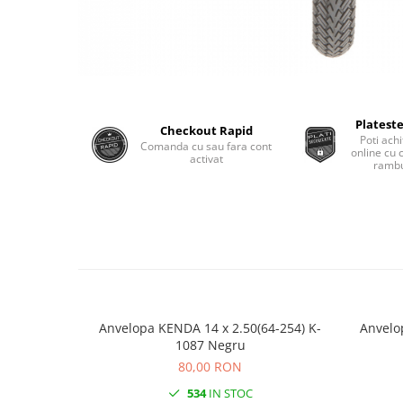
Monobloc
Plateste
Checkout Rapid
Poti achi
Comanda cu sau fara cont
online cu 
activat
rambu
Anvelopa KENDA 14 x 2.50(64-254) K-
Anvelo
1087 Negru
80,00 RON
534
IN STOC