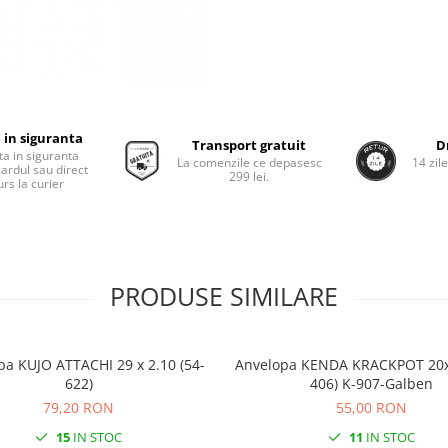
 in siguranta
Transport gratuit
D
ta in siguranta
La comenzile ce depasesc
14 zil
cardul sau direct
299 lei.
rs la curier
PRODUSE SIMILARE
pa KUJO ATTACHI 29 x 2.10 (54-
Anvelopa KENDA KRACKPOT 20x1.95 (50-
622)
406) K-907-Galben
79,20 RON
55,00 RON
15
IN STOC
11
IN STOC