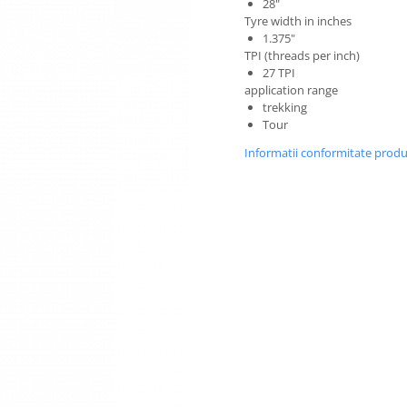
28"
Tyre width in inches
1.375"
TPI (threads per inch)
27 TPI
application range
trekking
Tour
Informatii conformitate prod