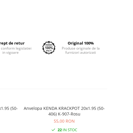
rept de retur
Original 100%
e conform legislatiei
Produse originale de la
in vigoare
furnizori autorizati
Anvelopa KENDA KRACKPOT 20x1.95 (50-
Anvelopa KENDA KRACKPOT 20x1.95(50-
406) K-907-Rosu
4
55,00 RON
22
IN STOC