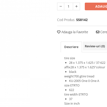
ADAUG
Cod Produs:
558142
Adauga la Favorite
Cere 
Review-uri
(0)
Descriere
tire size
28 x 1.375 x 1.625 / 37-622
affix28 x 1.375 x 1.625"colour
black
weight700 gtire tread
KU-2005 One 0 One A
size ETRTO
622
tire width ETRTO
37
Size in inch